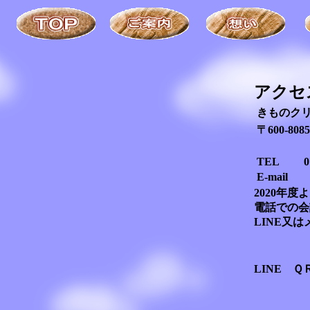
アクセ
きものク
〒600-8
TEL 07
E-mai
2020年
電話での会
LINE又
LINE 