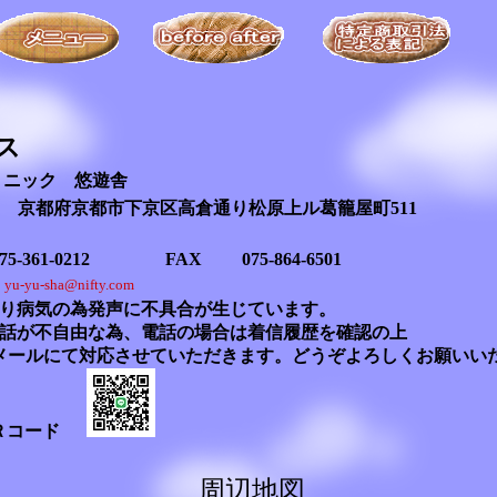
ス
リニック 悠遊舎
085 京都府京都市下京区高倉通り松原上ル葛籠屋町511
5-361-0212 FAX 075-864-6501
l
yu-yu-sha@nifty.com
度より病気の為発声に不具合が生じています。
話が不自由な為、電話の場合は着信履歴を確認の上
はメールにて対応させていただきます。どうぞよろしくお願いい
ＱＲコード
周辺地図