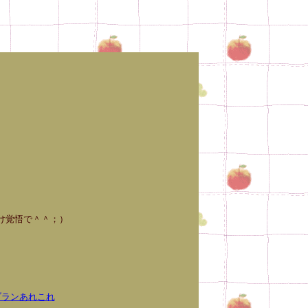
悟で＾＾；）
ブランあれこれ