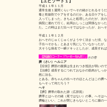
【エピソード１】
平成１１年１１月
通常生後１週間くらいでへその緒がとれるそうだ
毒と乾燥剤でケアをするのだか、ある日ケアをし
入ってしまった。きちんと処理したのだが、次の
病院に連れて行く。結局おしっこは関係なかった
た。この時はまだ出べそではなかったが、おへそ
平成１１年１２月
おへそのじゅくじゅくがようやく治まった頃、な
子出べそかも」とあまり気にしていなかったが、
大そうな病名で一瞬ドキッとしたが、成長すれば
その壱
臍（さい）ヘルニア
【症状】臍部の腹膜は生まれつき抵抗が弱いので
【治療】成長するにつれておなかの筋肉がしっか
然に治る。
とある。赤ちゃんの出べそのほとんどはこの臍ヘ
もへそって何だろう？
へそ
【臍】臍帯の取れた跡（広辞苑）
臍帯とはへその緒（尾ではない）の事。へそはへ
臍輪といい、これが閉じきらないところに腸の一