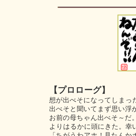
【プロローグ
】
想が出べそになってしまっ
出べそと聞いてまず思い浮
お前の母ちゃん出べそ～だ
よりはるかに頭にきた。幸
「ちがうわアホ！見たんか