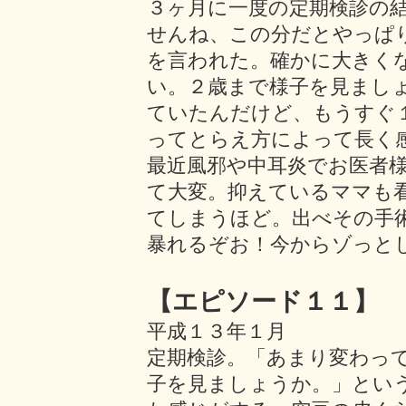
３ヶ月に一度の定期検診の
せんね、この分だとやっぱ
を言われた。確かに大きく
い。２歳まで様子を見まし
ていたんだけど、もうすぐ
ってとらえ方によって長く
最近風邪や中耳炎でお医者
て大変。抑えているママも
てしまうほど。出べその手
暴れるぞお！今からゾっと
【エピソード１１】
平成１３年１月
定期検診。「あまり変わっ
子を見ましょうか。」とい