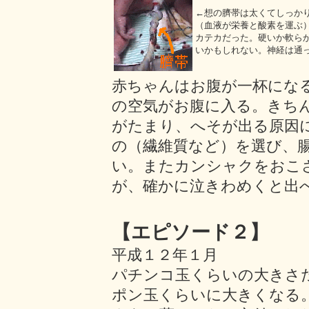
←想の臍帯は太くてしっか
（血液が栄養と酸素を運ぶ
カテカだった。硬いか軟ら
いかもしれない。神経は通
赤ちゃんはお腹が一杯にな
の空気がお腹に入る。きち
がたまり、へそが出る原因
の（繊維質など）を選び、
い。またカンシャクをおこ
が、確かに泣きわめくと出
【エピソード２】
平成１２年１月
パチンコ玉くらいの大きさ
ポン玉くらいに大きくなる