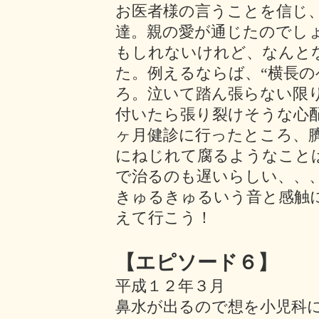
お医者様の言うことを信じ
達。親の愛が通じたのでし
もしれないけれど、なんと
た。例えるならば、“横長の
ろ。泣いて踏ん張らない限
付いたら張り裂けそうな心
ヶ月健診に行ったところ、
にねじれて腐るようなこと
で治るのも遅いらしい、、
きゅるきゅるいう音と感触
えて行こう！
【エピソード６】
平成１２年３月
鼻水が出るので想を小児科