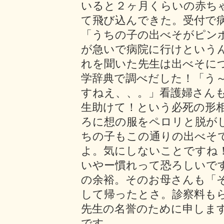
いると２ヶ月くらいの赤ち
て飛び込んできた。受付で
「うちの子の出べそがピン
が急いで病院に行けという
れを聞いた先生は出べそに
学辞典で調べだした！「う
すねえ、、。」看護婦さん
生助けて！という必死の形
ろに想の服をペロリと脱が
ちの子もこの通りの出べそ
よ。気にしないことですね
いやー慣れって恐ろしいで
の余裕。そのお母さんも「
して帰ったとさ。診察料も
先生の名誉のために申しま
です。