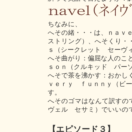
ちなみに、
へその緒・・・は、ｎａｖ
ストリング）、へそくり・
ｓ（シークレット セーヴ
へそ曲がり：偏屈な人のこ
ｓｏｎ（クルキッド パー
へそで茶を沸かす：おかし
ｖｅｒｙ ｆｕｎｎｙ（ビ
す。
へそのゴマはなんて訳すのでし
ヴェル セサミ）でいいの
【エピソード
３
】