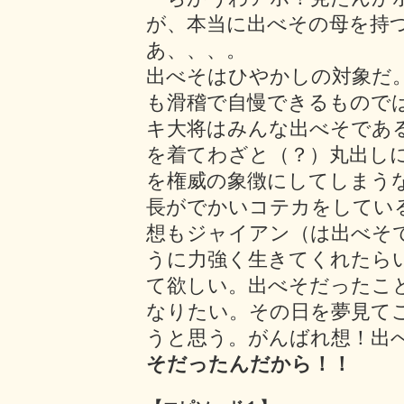
が、本当に出べその母を持
あ、、、。
出べそはひやかしの対象だ
も滑稽で自慢できるもので
キ大将はみんな出べそであ
を着てわざと（？）丸出し
を権威の象徴にしてしまう
長がでかいコテカをしてい
想もジャイアン（は出べそ
うに力強く生きてくれたら
て欲しい。出べそだったこ
なりたい。その日を夢見て
うと思う。がんばれ想！出
そだったんだから！！