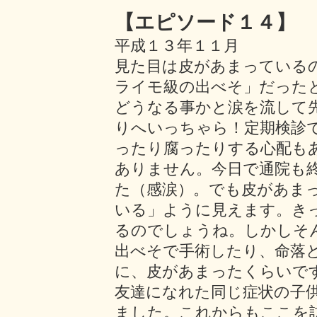
【エピソード１４】
平成１３年１１月
見た目は皮があまっている
ライモ級の出べそ」だった
どうなる事かと涙を流して
りへいっちゃら！定期検診
ったり腐ったりする心配も
ありません。今日で通院も
た（感涙）。でも皮があま
いる」ように見えます。き
るのでしょうね。しかしそ
出べそで手術したり、命落
に、皮があまったくらいで
友達になれた同じ症状の子
ました。これからもここを