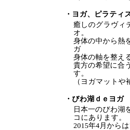
・ヨガ、ピラティ
癒しのグラヴィ
オ。
身体の中から熱
ガ
身体の軸を整え
貴方の希望に合
す。
（ヨガマットや
・びわ湖ｄｅヨガ
日本一のびわ湖
コにあります。
2015年4月か