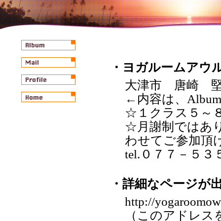
・ヨガルームアウ
大津市 唐崎 
←内容は、Alb
☆１クラス５～
☆月謝制ではあ
わせてご参加頂
tel.０７７－５
・詳細なページが
http://yogaroomowl
（このアドレス