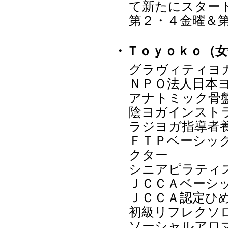
て新たにスター
第２・４金曜＆
・Ｔｏｙｏｋｏ（
グラヴィティヨ
ＮＰＯ法人日本
アナトミック骨
陰ヨガインスト
ラジヨガ指導者
ＦＴＰベーシッ
クター
シニアピラティ
ＪＣＣＡベーシ
ＪＣＣＡ認定ひ
初級リフレクソ
ソーシャルアロ