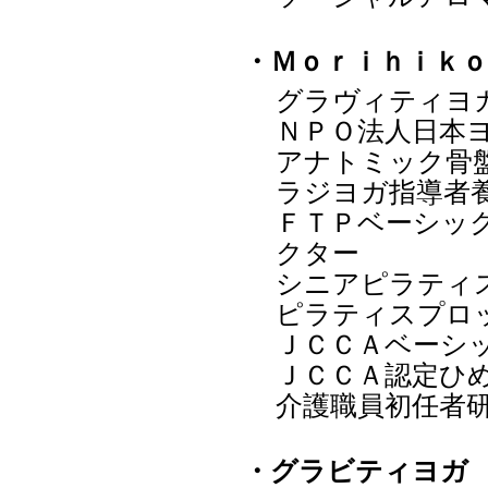
・Ｍｏｒｉｈｉｋ
グラヴィティヨ
ＮＰＯ法人日本
アナトミック骨
ラジヨガ指導者
ＦＴＰベーシッ
クター
シニアピラティ
ピラティスプロ
ＪＣＣＡベーシ
ＪＣＣＡ認定ひ
介護職員初任者
・グラビティヨガ