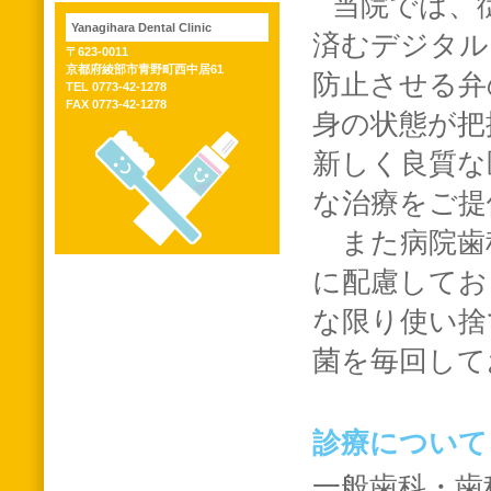
当院では、
Yanagihara Dental Clinic
済むデジタル
〒623-0011
京都府綾部市青野町西中居61
防止させる弁
TEL 0773-42-1278
FAX 0773-42-1278
身の状態が把
新しく良質な
な治療をご提
また病院歯
に配慮してお
な限り使い捨
菌を毎回して
診療について
一般歯科・歯