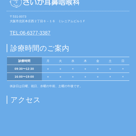
〒531-0073
大阪市北区本庄西２丁目６－１６ ミレニアムビル１Ｆ
TEL:06-6377-3387
診療時間のご案内
診療時間
月
火
水
木
金
土
日
09:30〜12:30
○
○
×
○
○
○
×
16:00〜19:00
○
○
○
○
○
×
×
休診日は日曜、祝日、水曜の午前、土曜の午後です。
アクセス