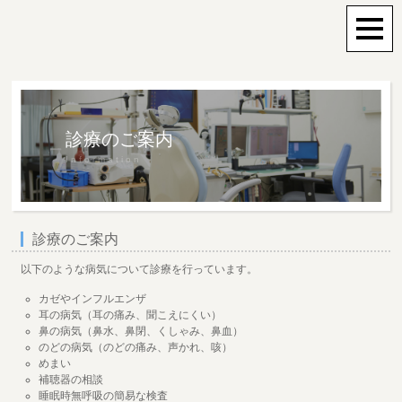
診療のご案内
Information
診療のご案内
以下のような病気について診療を行っています。
カゼやインフルエンザ
耳の病気（耳の痛み、聞こえにくい）
鼻の病気（鼻水、鼻閉、くしゃみ、鼻血）
のどの病気（のどの痛み、声かれ、咳）
めまい
補聴器の相談
睡眠時無呼吸の簡易な検査