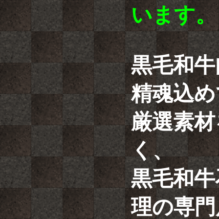
います。
黒毛和牛
精魂込め
厳選素材
く、
黒毛和牛
理の専門