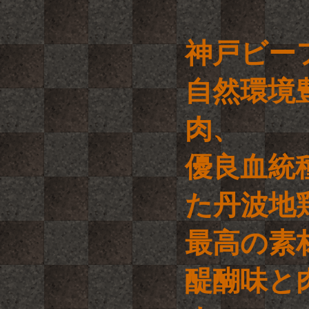
神戸ビー
自然環境
肉、
優良血統
た丹波地
最高の素
醍醐味と