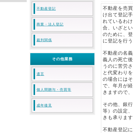
不動産を売買
不動産登記
け出て登記手
れているわけ
商業・法人登記
合、いざとい
のために、登
裁判関係
に登記を行う
不動産の名義
その他業務
義人の死亡後
うのに苦労さ
と代変わりを
遺言
の場合にはそ
で、年月が経
個人間贈与・売買等
きますので、
その他、銀行
成年後見
等）の設定、
きも承ります
不動産登記に