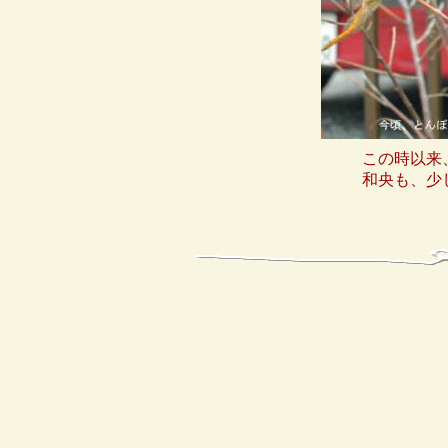
この時以来
和央も、少