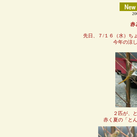
2
赤
先日、７/１６（水）ち
今年の涼
２匹が、
赤く夏の「と