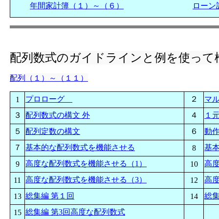
年間家計簿（１）～（６）
ローン
配列数式のガイドラインと例を使って
配列（１）～（１１）
プロローグ
２
マ
1
３
配列数式の構文 外
４
１
５
配列定数の構文
６
動
７
基本的な配列数式を機能させる
基本
8
高度な配列数式を機能させる（1）
高
9
10
高度な配列数式を機能させる（3）
高
11
12
総集編 第１回
総集
13
14
総集編 第3回高度な配列数式
15