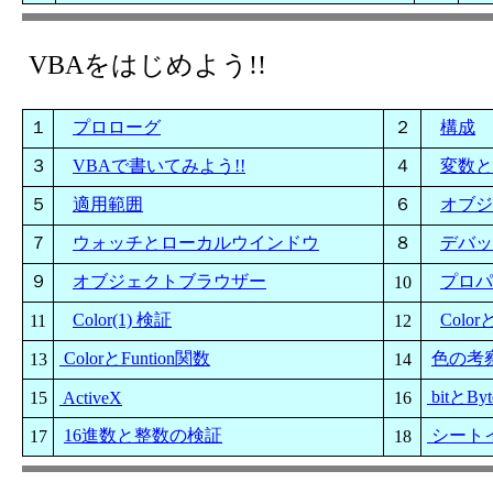
VBAをはじめよう!!
１
プロローグ
２
構成
３
VBAで書いてみよう!!
４
変数と
５
適用範囲
６
オブジ
７
ウォッチとローカルウインドウ
８
デバッ
９
オブジェクトブラウザー
プロパ
10
Color(1) 検証
Colo
11
12
ColorとFuntion関数
色の考
13
14
bitとBy
15
ActiveX
16
16進数と整数の検証
シート
17
18