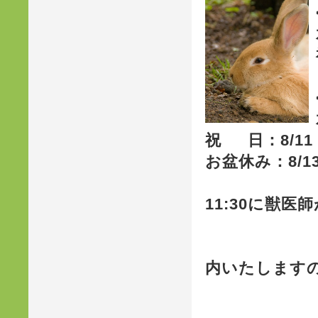
祝 日：8/1
お盆休み：8/1
※ お盆
11:30に獣医
待機す
詳細は
内いたします
病院ま