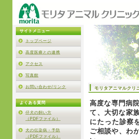
サイトメニュー
トップページ
高度医療との連携
アクセス
写真館
お問い合わせ/リンク
モリタアニマルクリニ
高度な専門病
よくある質問
て、大切な家
仔犬の飼い方
（PDFファイル）
にたった診察
ご相談や、わ
犬の伝染病・予防
（PDFファイル）