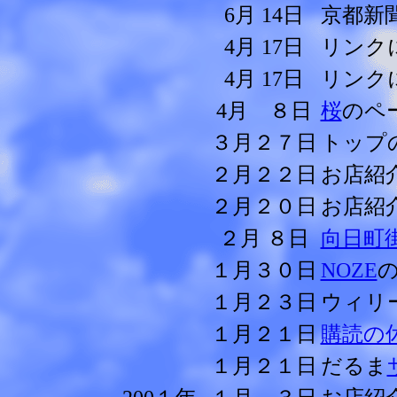
6月 14日
京都新
4月 17日
リンク
4月 17日
リンク
4月 ８日
桜
のペ
３月２７日
トップ
２月２２日
お店紹
２月２０日
お店紹
２月 ８日
向日町
１月３０日
NOZE
１月２３日
ウィリ
１月２１日
購読の
１月２１日
だるま