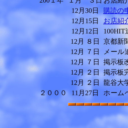
200１年
１月 ３日
お店紹
12月30日
購読の
12月15日
お店紹
12月12日
100H
12月 ８日
京都新
12月 ７日
メール
12月 ７日
掲示板
12月 ２日
掲示板
12月 ２日
龍谷大
２０００
11月27日
ホーム