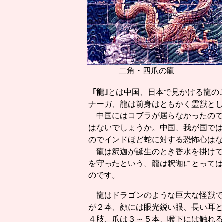
二角・四爪の龍
｢龍｣
とは中国、日本で見かける龍の
ナーガ、龍は前身はともかく霊獣と
中国にはコブラが居らなかったので
はないでしょうか。中国、我が国で
のでインドほど蛇に対する恐怖心は
龍は釈迦が誕生のとき香水を掛けて
を守ったという、龍は釈迦にとって
のです。
龍はドラゴンのような巨大な怪獣で
が２本、顔には眼光鋭い眼、長い耳と
４肢、爪は３～５本、喉下には触れ