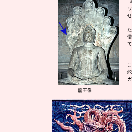
ワ
せ
｢
た
惜
て
我
こ
蛇
龍王像