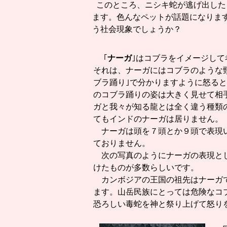
このところ、ニシキ蛇が逃げ出した
ます。色んなペットが話題になりま
う社会現象でしょうか？
｢
ナーガ
｣はコブラをイメージし
それは、ナーガにはコブラのような
ブラ踊り｣で分かりますように怒る
のコブラ踊りの姿は大きく見せて相
ガと我々が知る龍とは全く違う種類
てもインドのナーガは居りません
ナーガは頭を７頭とか９頭で表現い
ておりません。
次の写真のようにナーガの表現とし
けたものが多数らし
カンボジアの王国の祖先はナーガで
ます。山岳民族にとっては危険なコ
恐ろしい毒蛇を神と祭り上げて怒り