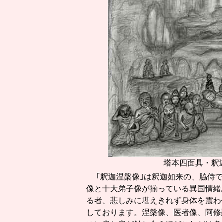
塔本四面具・釈迦涅槃像
｢釈迦涅槃像｣は釈迦如来の、脇侍で
像と十大弟子像が揃っている異国情緒
る者、悲しみに堪えきれず身体を震わ
しております。涅槃像、医者像、阿修