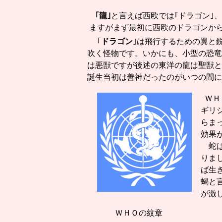
｢龍｣
と言えば西欧では｢ドラゴン｣、
ますがまず最初に西欧のドラゴ
｢
ドラゴン
｣は飛行するための翼と
吹く怪物です。いかにも、小型の恐竜
は悪獣ですが後述の東洋の龍は聖獣と
誕生当初は善神だったのがいつの間
ＷＨ
ギリ
らま
効果
蛇は
りま
ば生
蝎と
が激
ＷＨＯの紋章