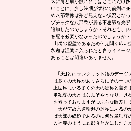
スに肩と肩が触れ合うほどこれだけ多
いことに、少し時期がずれて前列に並
め八部衆像は殆ど見えない状況となっ
ゾチックな八部衆が居る不思議な光景
追加したのでしょうか？それとも、仏
を配る必要がなかったのでしょうか？
山岳の塑壁であるため伝え聞く広い
釈迦は涅槃に入られたと言うイメージ
あることは間違いありません。
｢天｣
とはサンクリット語のデーヴ
は多くの天界がありさらにその一つ
上世界にいる多くの天の総称と言え
単独尊の天とはなんぞやとなり、興福
を被っておりますがつぶらな眼差し
天が何故六道輪廻の迷界にあるのか
ば天部の総称であるのに何故単独尊
興福寺のように五部浄とかにした方