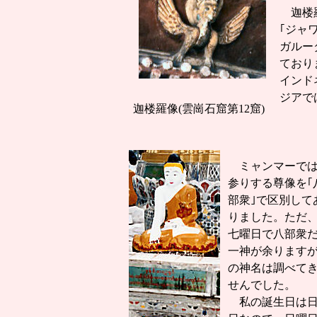
迦楼羅
｢ジャ
ガルー
ており
インド
ジアで
迦楼羅像(雲崗石窟第12窟)
ミャンマーでは
参りする尊像を｢
部衆｣で区別して
りました。ただ
七曜日で八部衆
一神が余ります
の神名は調べて
せんでした。
私の誕生日は日