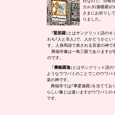
日なので、日曜
カルダ(迦楼羅)の
さまにお祈りし
りました。
｢
緊那羅
｣とはサンクリット語のキ
わち｢人と非人｣で、人かどうかと
す。人身馬頭で表される音楽の神で
興福寺像は一角三眼でありますが優
のです。
｢
摩睺羅迦
｣とはサンクリット語の
ようなウワバミのことでこのウワバ
楽の神です。
興福寺では｢畢婆迦羅｣を当ててお
らしい像とは違いますがウワバミの
です。