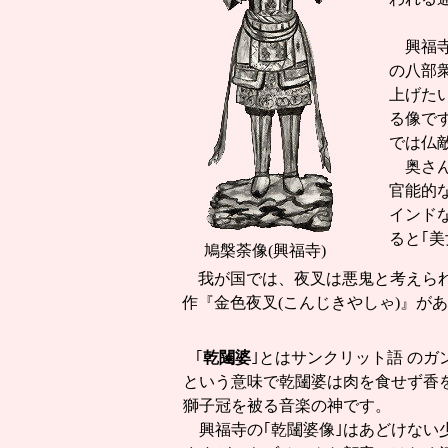
興福寺
の八部
上げた
る像で
では仏
奥さん
官能的
インド
ると｢
鳩槃荼像(興福寺)
我が国では、夜叉は悪鬼と考えられ
作『金色夜叉(こんじきやしゃ)』が
｢
乾闥婆
｣とはサンクリット語 の
という意味で乾闥婆は肉を食せず香
獅子冠を被る音楽の神です。
興福寺の｢乾闥婆像｣はあどけない