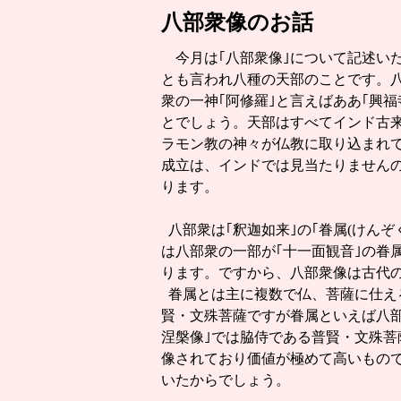
八部衆像のお話
今月は｢八部衆像｣について記述いた
とも言われ八種の天部のことです。
衆の一神｢阿修羅｣と言えばああ｢興
とでしょう。天部はすべてインド古
ラモン教の神々が仏教に取り込まれ
成立は、インドでは見当たりません
ります。
八部衆は｢釈迦如来｣の｢眷属(けんぞ
は八部衆の一部が｢十一面観音｣の眷
ります。ですから、八部衆像は古代
眷属とは主に複数で仏、菩薩に仕え
賢・文殊菩薩ですが眷属といえば八部
涅槃像｣では脇侍である普賢・文殊菩
像されており価値が極めて高いもの
いたからでしょう。