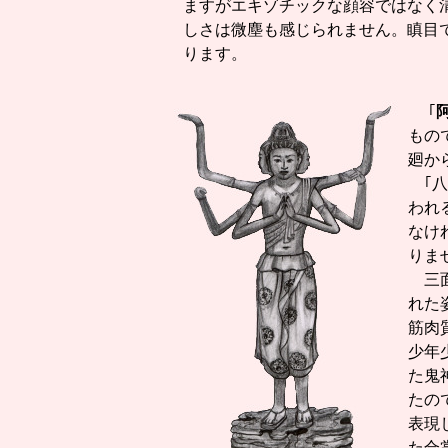
ますがエキゾチックな顔容ではなく
しさは微塵も感じられません。瞋目
ります。
｢
もの
廻か
｢八
われ
なけ
りま
三面
れた
筋肉
少年
た鬼
たの
表現
た合