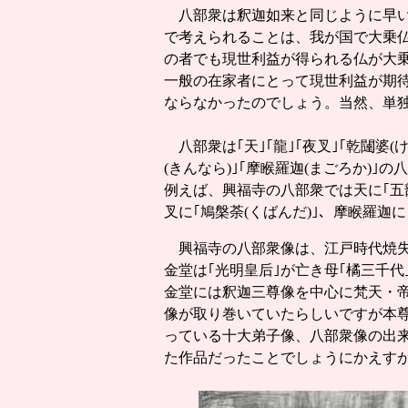
八部衆は釈迦如来と同じように早い
で考えられることは、我が国で大乗
の者でも現世利益が得られる仏が大
一般の在家者にとって現世利益が期
ならなかったのでしょう。当然、単
八部衆は｢天｣｢龍｣｢夜叉｣｢乾闥婆(け
(きんなら)｣｢摩睺羅迦(まごろか)
例えば、興福寺の八部衆では天に｢五部
叉に｢鳩槃荼(くばんだ)｣、摩睺羅
興福寺の八部衆像は、江戸時代焼失
金堂は｢光明皇后｣が亡き母｢橘三千
金堂には釈迦三尊像を中心に梵天・
像が取り巻いていたらしいですが本
っている十大弟子像、八部衆像の出
た作品だったことでしょうにかえす