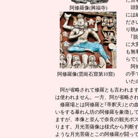
頭髪
阿修羅像(興福寺)
には
ださ
り眺
｢脱
に大
も無
らで
阿修
の手
阿修羅像(雲崗石窟第10窟)
いた
阿が省略されて修羅とも言われま
は使われません。一方、阿が省略され
修羅場とは阿修羅と｢帝釈天｣との
いをする暴れん坊の阿修羅を象徴し
ますが、本像と並んで奈良の観光ポス
ります。月光菩薩像は様式から判断す
ような月光菩薩とこの阿修羅が闘っ