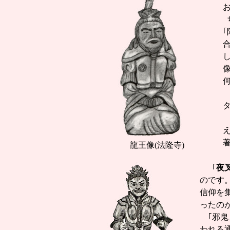
龍王像(法隆寺)
｢
夜
のです
信仰を
ったの
｢邪鬼
われる