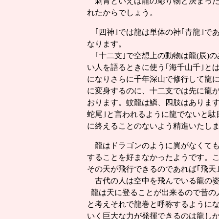
刺青といえば龍の彫り物と決まっ
れたからでしょう。
｢四神｣では龍は単体の神｢青龍｣で
なります。
｢十二支｣で空想上の動物は龍(辰)
い人を語るときに使う｢海千山千｣とは、
になりさらに千年深山で修行して龍
に変身するのに、十二支では先に龍
おります。蚊龍は鱗、四肢はあります
蛇尾｣と言われるように龍でないと駄
に終えることのないよう精進いたし
龍はドラゴンのように翼がなくても
することを好まなかったようです。こ
その天が飛行できるのであれば｢飛天
古代の人は空中を飛んでいる龍の姿
龍は天に登ることが出来るので昔の
と考えそれで龍巻と呼称するように
いく巨大な力が発揮できるのは龍しか