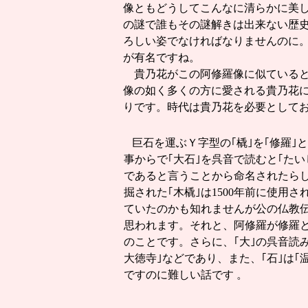
像ともどうしてこんなに清らかに美
の謎で誰もその謎解きは出来ない歴
ろしい姿でなければなりませんのに。
が有名ですね。
貴乃花がこの阿修羅像に似ている
像の如く多くの方に愛される貴乃花
りです。時代は貴乃花を必要としており
巨石を運ぶＹ字型の｢橇｣を｢修羅｣
事からで｢大石｣を呉音で読むと｢たい
であると言うことから命名されたら
掘された｢木橇｣は1500年前に使用
ていたのかも知れませんが公の仏教
思われます。それと、阿修羅が修羅
のことです。さらに、｢大｣の呉音読
大徳寺｣などであり、また、｢石｣は｢
ですのに難しい話です 。