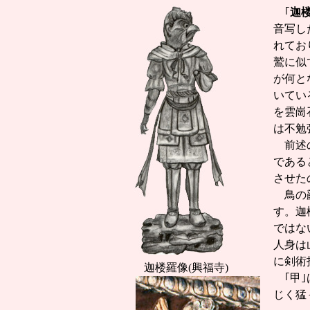
｢
迦
音写し
れてお
鷲に似
が何と
いてい
を雲崗
は不勉
前述
である
させた
鳥の顔
す。迦
ではな
人身は
に剣術
迦楼羅像(興福寺)
｢甲｣
じく猛