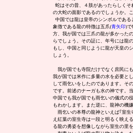
蛇はその昔、４肢があったらしくそ
の大蛇の面影であるのでしょうか。こ
中国では龍は皇帝のシンボルである
象徴である龍の特徴は五爪(
青矢印
)
方、我が国では三爪の龍が多かった
らでしょう。その証に、年号には龍
もし、中国と同じように龍が天皇の
しょう。
我が国でも寺院だけでなく庶民にも
我が国では米作に多量の水を必要と
して雨乞いをしたのであります。そ
です。前述のナーガも水の神です。当
中国でも我が国でも雨乞いの儀式の役
もわかします。また逆に、龍神の機嫌
雨乞いの本尊の龍神
といえば｢室生
え紅葉の室生寺は一段と明るく映え
る龍の勇姿を想像しながら室生の里