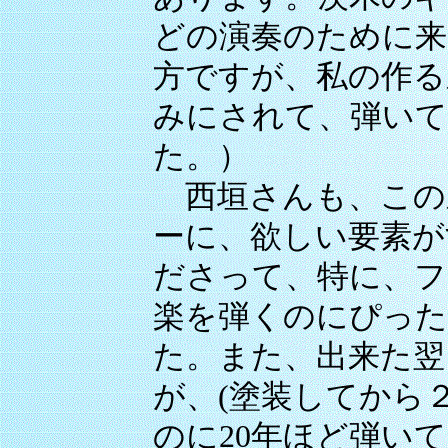
どの演奏のために来
方ですが、私の作る
みにされて、弾い
た。）
西垣さんも、この新
ーに、欲しい要素が
ださって、特に、フ
楽を弾くのにぴっ
た。また、出来た翌
が、(塗装してから
のに20年ほど弾い