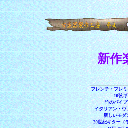
新作
フレンチ・フレミ
10弦
竹のパイプ
イタリアン・ヴァ
新しいモダン
20世紀ギター（