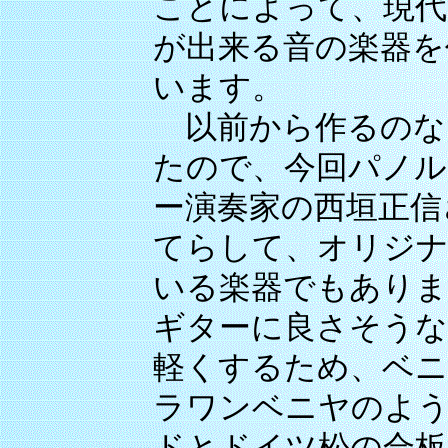
ことによって、現代
が出来る音の楽器を
います。
以前から作るのな
たので、今回パノル
ー演奏家の西垣正信
てらして、オリジナ
いる楽器でもありま
ギターに良さそうな
軽くするため、ベニ
ラワンベニヤのよ
ドとドイツ松の合板