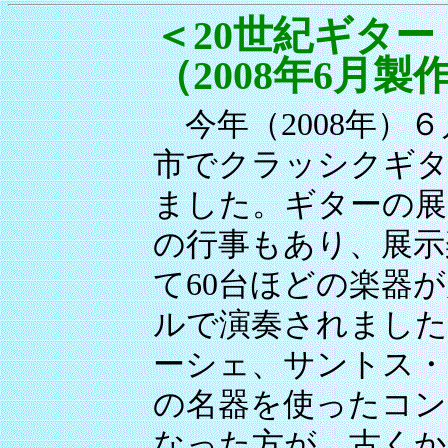
＜20世紀ギタ
（2008年6月製
今年（2008年）６
市でクラッシクギタ
ました。ギターの展
の行事もあり、展示
て60台ほどの楽器
ルで演奏されました
ーシェ、サントス・
の名器を使ったコン
なった方が、古くか