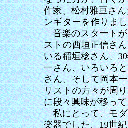
作家、松村雅亘さん
ンギターを作りまし
音楽のスタートが
ストの西垣正信さん
いる稲垣稔さん、3
一さん、いろいろと
さん、そして岡本一
リストの方々が周り
に段々興味が移って
私にとって、モダ
楽器でした。19世