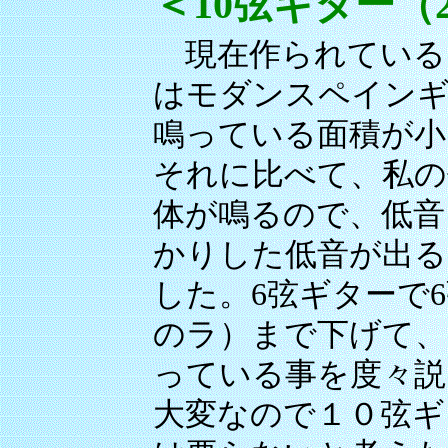
＜10弦ギター（2
現在作られている多
はモダンスペインギ
鳴っている面積が小
それに比べて、私の
体が鳴るので、低音
かりした低音が出る
した。6弦ギターで
のラ）まで下げて、
っている事を度々説
大変なので１０弦ギ