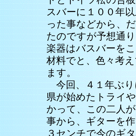
スバーに１００年以
った事などから、だ
たのですが予想通り
楽器はバスバーをこ
材料でと、色々考え
ます。
今回、４１年ぶり
県が始めたトライや
かって、この二人が
事から、ギターを作
３センチで今のギタ