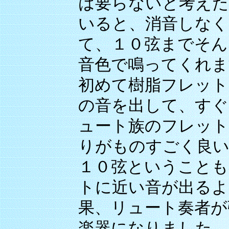
は要らないと考えた
いると、消音しなく
て、１０弦までそん
音色で鳴ってくれま
初めて樹脂フレット
の音を出して、すぐ
ュート族のフレット
りがものすごく良い
１０弦ということも
トに近い音が出るよ
果、リュート奏者が
楽器になりました。