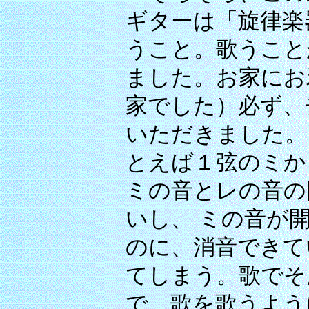
ギターは「旋律楽
うこと。歌うこと
ました。お家にお
家でした）必ず、
いただきました。
とえば１弦のミか
ミの音とレの音の
いし、 ミの音が
のに、消音できて
てしまう。歌でそ
で、歌を歌うよう