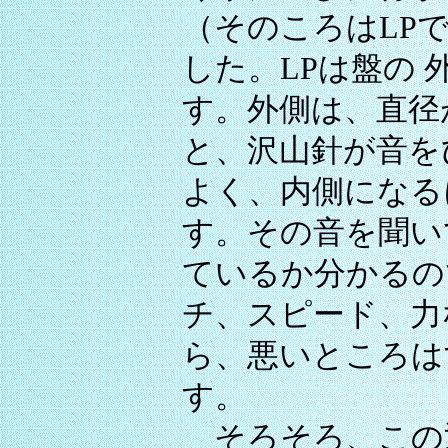
（そのころはLP
した。LPは盤の
す。外側は、直径
と、沢山針が音を
よく、内側になる
す。その音を聞い
ているか分かるの
チ、スピード、力
ら、悪いところは
す。
そろそろ、この