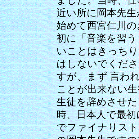
ました。当時、仕
近い所に岡本先生
始めて西宮仁川の
初に「音楽を習う
いことはきっちり
はしないでくださ
すが、まず 言わ
ことが出来ない生
生徒を辞めさせた
時、日本人で最初
でファイナりスト