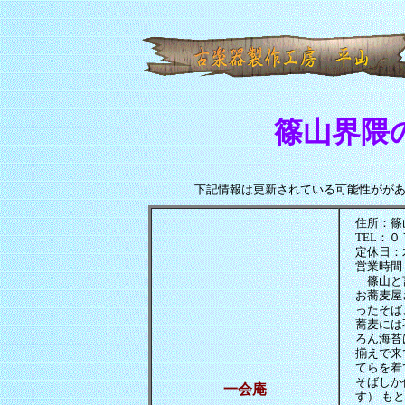
篠山界隈
下記情報は更新されている可能性がが
住所：篠
TEL：
定休日
営業時間
篠山と言
お蕎麦屋
ったそば
蕎麦には
ろん海苔
揃えで来
てらを着
そばしか
一会庵
す） も