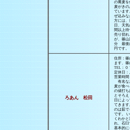
の蕎麦を
麦がきの
ています
ぜ込みな
方には、
日、天気
間以上待
売り切れ
が、篠山
分 最後
円です。
住所：篠
ます、篠
TEL：
定休日：
営業時間
有名なお
麦が食べ
の値打ち
とそろえ
ろあん 松田
日によっ
てきます
のは茹で
です。 
くわかと
れ、石臼
基本的に