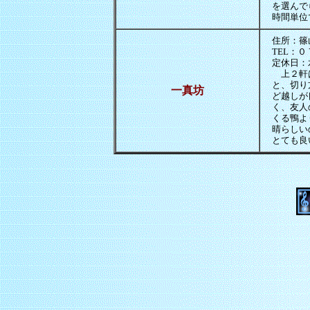
を選んで
時間単位
住所：篠
TEL：
定休日
上２軒は
と、切り
一真坊
ど越しが
く、友人
くる鴨よ
晴らしい
とても良