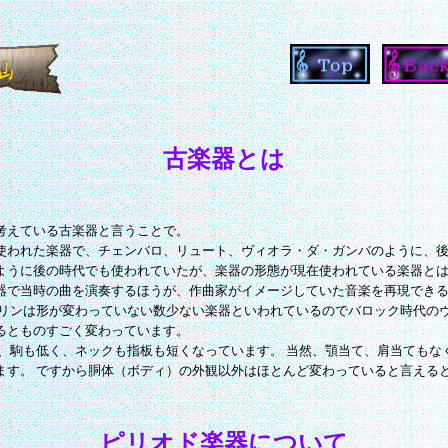
古楽器とは
考えている古楽器と言うことで。
使われた楽器で、チェンバロ、リュート、ヴィオラ・ダ・ガンバのように、後
ように後の時代でも使われていたが、楽器の形態が現在使われている楽器とは
器で当時の曲を演奏するほうが、作曲家がイメージしていた音楽を再現できる
オリンは形が変わっていない数少ない楽器といわれているのでバロック時代のヴ
るとものすごく変わっています。
く、駒も低く、ネックも指板も短くなっています。 当然、顎当て、肩当てもな
ます。 ですから胴体（ボディ）の外観以外はほとんど変わっていると言える
ピリオド楽器について