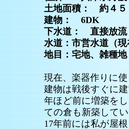
土地面積： 約４
建物： 6DK
下水道： 直接放
水道：市営水道（現
地目：宅地、雑種
現在、楽器作りに使
建物は戦後すぐに建
年ほど前に増築をし
ての倉も新築してい
17年前には私が屋