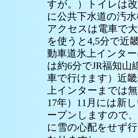
すが。）トイレは改
に公共下水道の汚水
アクセスは電車で大
を使うと4,5分で
動車道氷上インター
は約6分でJR福知山
車で行けます）近畿
上インターまでは無
17年）11月には
ープンしますので、
に雪の心配をせず行