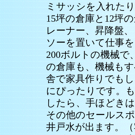
ミサッシを入れたり
15坪の倉庫と12坪
レーナー、昇降盤、
ソーを置いて仕事を
200ボルトの機械
の倉庫も、機械もす
舎で家具作りでもし
にぴったりです。も
したら、手ほどき
その他のセールス
井戸水が出ます。（