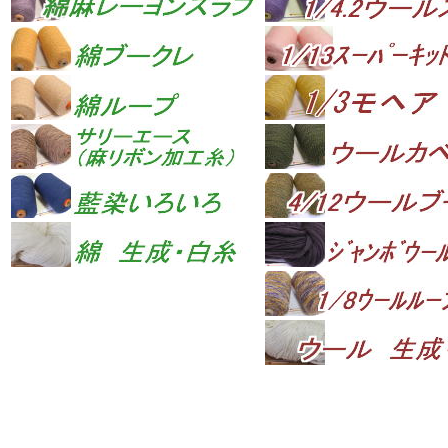
手織り 手織 織り 織 手編み 手編 編み 編 糸 糸屋 シルク ウール コットン ラ
卸売り 卸売 通信販売 通販 裂織 経糸 横糸 手芸 趣味 クラフト 太秦 綴 つづれ
絹糸 毛糸 綿糸 麻糸 化繊 変り糸 変わり糸 ループ カベ糸 綴織 カスリ 絣 かす