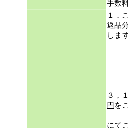
手数
１．
返品
しま
（例
商
送
合
のご
３，
円
を
（
にて