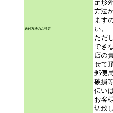
定形
方法
ます
い。
送付方法のご指定
ただ
でき
店の
せて
郵便
破損
伝い
お客
切致