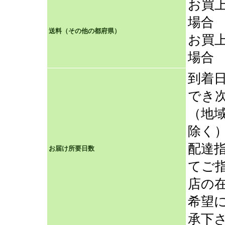
お買
場合
送料（その他の都府県）
お買
場合
到着
でき
（地
除く
配達
お届け所要日数
てご
店の
希望
承下