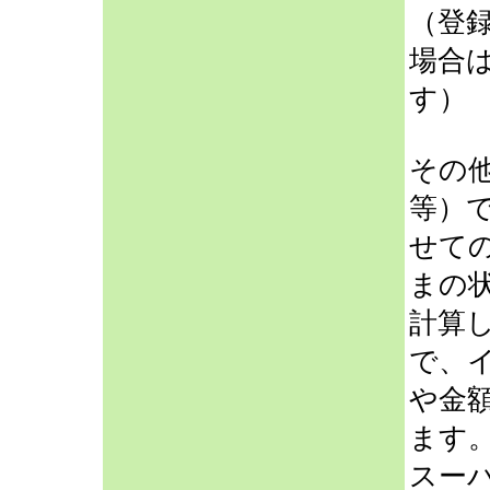
（登
場合
す）
その
等）
せて
まの
計算
で、
や金
ます
スー