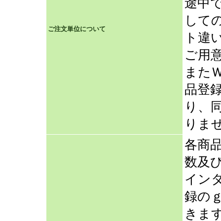
途中
して
ご注文単位について
ト違
ご用
また
品登
り、
りま
各商
数及
イン
録の
きま