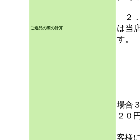
２．
は当
ご返品の際の計算
す。
（例
商
送
合
のご
場合
２０
（
客様