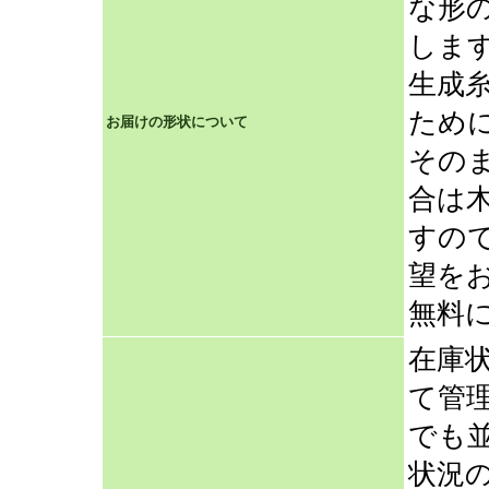
な形
しま
生成
ため
お届けの形状について
その
合は
すの
望を
無料
在庫
て管
でも
状況