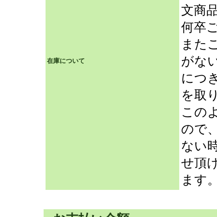
文商
何卒
また
がな
在庫について
につ
を取
この
ので
ない
せ頂
ます