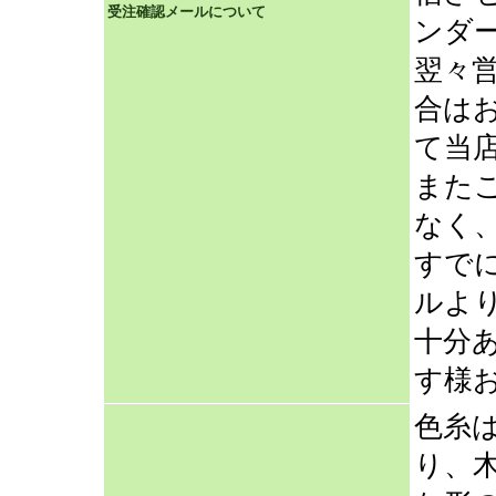
受注確認メールについて
ンダ
翌々
合は
て当
また
なく
すで
ルよ
十分
す様
色糸
り、