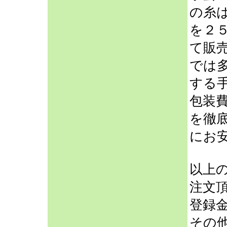
の糸
を２
て販
では
する
包装
を徹
にお
以上
注文
登録
その