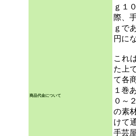
ｇ１
際、
ｇで
円に
これ
た上
て各
１巻
商品代金について
０～
の素
けて
手芸