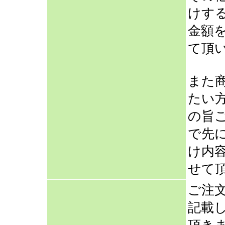
けす
金額
て頂
また
たい
の旨
で先
け内
せて
ご注
記載