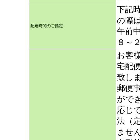
下記
の際
配達時間のご指定
午前
８～
お客
宅配
致し
郵便
がで
応じ
法（
ませ