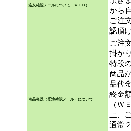
頂き
注文確認メールについて（ＷＥＢ）
から
ご注
認頂
ご注
掛か
特段
商品
品代
終金
商品発送（受注確認メール）について
（Ｗ
上、
通常