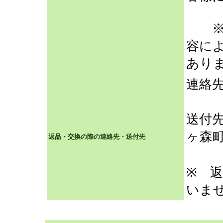
※ 
容に
あり
連絡先 
mail
送付先
ヶ森
返品・交換の際の連絡先・送付先
き
※ 
いま