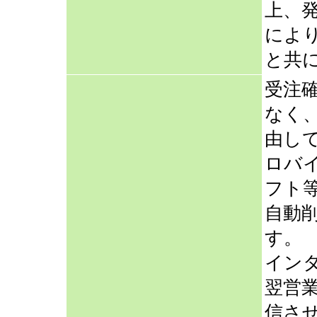
上、
によ
と共
受注
なく
由し
ロバ
フト
自動
す。
イン
翌営
信さ