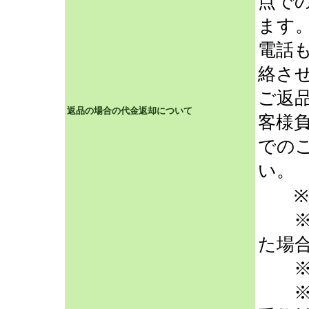
点で
ます
電話
絡さ
ご返
返品の場合の代金返却について
客様
での
い。
※ 
※ 
た場
※ 
※ 