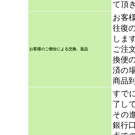
て頂
お客
往復
しま
ご注
お客様のご都合による交換、返品
換便
済の
商品
すで
了し
その
銀行