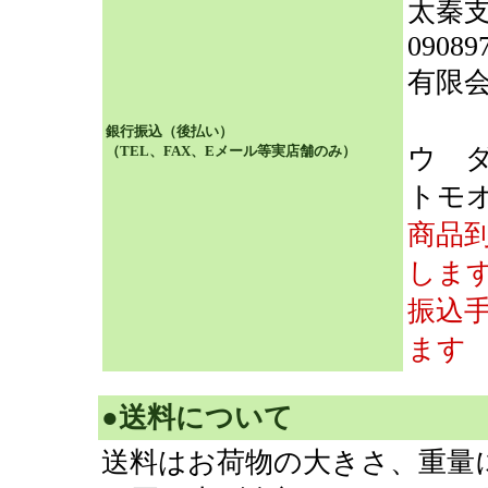
太秦
0908
有限
（ユ
銀行振込（後払い）
（TEL、FAX、Eメール等実店舗のみ）
ウ 
トモ
商品
しま
振込
ます
●送料について
送料はお荷物の大きさ、重量