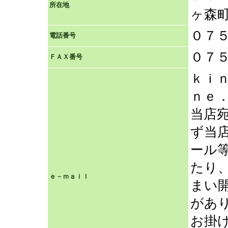
所在地
ヶ森
０７
電話番号
０７
ＦＡＸ番号
ｋｉ
ｎｅ
当店
ず当
ール
たり
ｅ－ｍａｉｌ
まい
があ
お掛