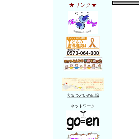
★リンク★
大阪つどいの広場
ネットワーク