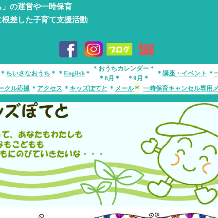
ち」の運営や一時保育
に根差した子育て支援活動
＊おうちカレンダー＊
＊
ちいさなおうち
＊
＊
Engilsh
＊
＊
講座・イベント
＊
＊
8月
＊
＊
9月
＊
*
ークル応援
＊
アクセス
＊
キッズぽてと
＊
メール
一時保育キャンセル専用