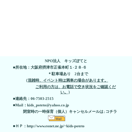
NPO法人 キッズぽてと
■所在地：大阪府摂津市正雀本町１-２８-６
＊駐車場あり 2台まで
（
混雑時、イベント時は満車の場合があります。
ご利用の方は、お電話で空き状況をご確認くだ
い。
）
■連絡先：06-7503-2515
■Mail：kids_poteto@yahoo.co.jp
閉室時の
一時保育（個人）キャンセルメールは↓コチラ
■ＨＰ：http://www.eonet.ne.jp/~kids-poteto