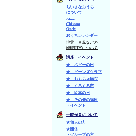
ちいさなおうち
について
About
Chisana
Ouchi
おうちカレンダー
地震・台風などの
臨時閉室について
講座・イベント
★ ベビーの日
★ ビーンズクラブ
★ おもちゃ病院
★ くるくる市
★ 絵本の日
★ その他の講座
・イベント
一時保育について
★
個人の方
★団体
・グループの方