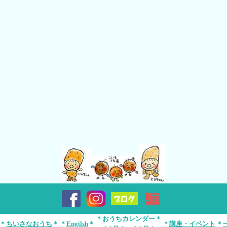
＊おうちカレンダー＊
＊
ちいさなおうち
＊
＊
Engilsh
＊
＊
講座・イベント
＊