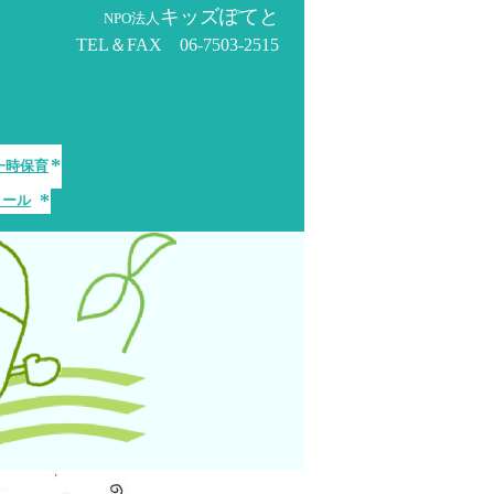
キッズぽてと
NPO法人
TEL＆FAX 06-7503-2515
*
一時保育
*
メール