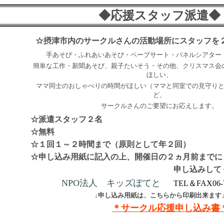
◆応援スタッフ派遣◆
☆摂津市内のサークルさんの活動場所にスタッフを
手あそび・ふれあいあそび・ペープサート・パネルシアター
簡単な工作・新聞あそび、親子たいそう・その他、クリスマス会
ほしい、
ママ同士のおしゃべりの時間がほしい（ママと同室での見守り
ど、
サークルさんのご要望にお応えします。
☆派遣スタッフ２名
☆無料
☆１回１～２時間まで（原則として年２回）
☆申し込み用紙に記入の上、開催日の２ヵ月前までに
申し込みして
NPO法人 キッズぽてと
TEL＆FAX06-7
↓申し込み用紙は、こちらから印刷出来ます
＊サークル応援申し込み書