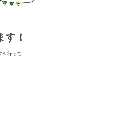
ます！
フを行って