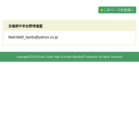
京都府中学生野球連盟
Mail:kbbf_kyoto@yahoo.co.jp
copyright
©2019 Kyoto Junior high schooler Baseball Federation all rights reserved.