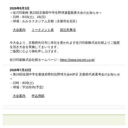
2026年8月3日
＜佐川印刷杯 第22回京都府中学生野球連盟親善大会のお知らせ＞
・日時：8/15(土)、16(日)
・球場：わかさスタジアム京都（京都市右京区）
大会案内
トーナメント表
諸注意事項
今大会より、京都府向日市に本社を置かれます佐川印刷株式会社様よりご協賛
を頂き大会を実施してまいります。
ご協賛に心より御礼申し上げます。
佐川印刷株式会社様ホームページ：
https://www.spcom.co.jp/
2026年7月22日
＜第24回全国中学生都道府県対抗野球大会in伊豆 京都府代表選考会のお知らせ
＞
・日時：8/29(土)
・球場：宇治市内(予定)
大会案内
申込用紙