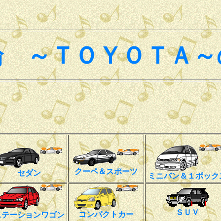
論 ～ＴＯＹＯＴＡ～
クーペ＆スポーツ
セダン
ミニバン＆１ボック
ＳＵＶ
コンパクトカー
ステーションワゴン