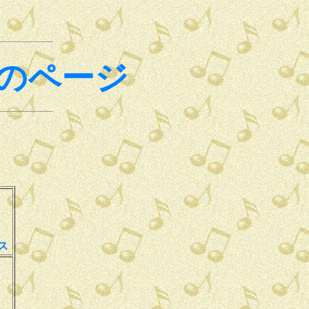
のページ
ス