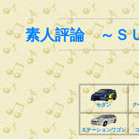
素人評論 ～Ｓ
セダン
ク
ステーションワゴン