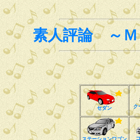
素人評論 ～Ｍ
ク
セダン
ステーションワゴン