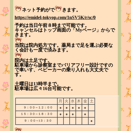
ネット予約がで
きます。
https://emidel-tokyop.com/1nSV5K/r/sc/0
予約は当日午前８時まで可能です。
キャンセルはトップ画面の「Myページ」からで
きます。
当院は院内処方です。薬局まで足を運ぶ必要な
く会計も一度で済みます。
院内は土足です。
駐車場から診察室までバリアフリー設計ですの
で車いす、ベビーカーの乗り入れも大丈夫で
す。
土曜日は13時半まで。
駐車場は広々16台可能です。
月
火
水
木
金
土
●
●
●
●
●
９：００～１２：００
●
●
●
●
１５：３０～１８：３０
●
９：００～1３：３０