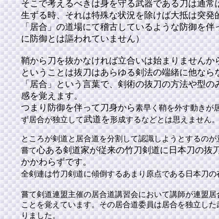
そこで考えるべきは身を守る武器である刀は通常
生ずる時、それは特殊な状況を除け
ば
大抵は突発
「居合」の道場にて稽古しているような防御を伴
に防御とは謳われていません）
鞘から刀を抜かなければ立合いは始まりませんか
ということは抜刀はあらゆる剣法の端緒に他なら
「居合」という言葉で、剣術の抜刀の方法や型の
感を覚えます。
つまり防御を伴って刀身
から
素早く鞘を外す動きが
武道を
ず居合が独立して
形成するなどとは思えません
ところが剣道と居合道を分割して認識しようとするのが
心ある剣道家が従来の竹刀剣道に日本刀の抜
嘗て
かかわらずです。
全剣連は竹刀剣道に傾倒するあまり原点である日本刀の
嘗て剣道連盟主催の居合道講習会において講師が連盟居合
ことを覚えています。その居合道委員は居合を独立した
りました。