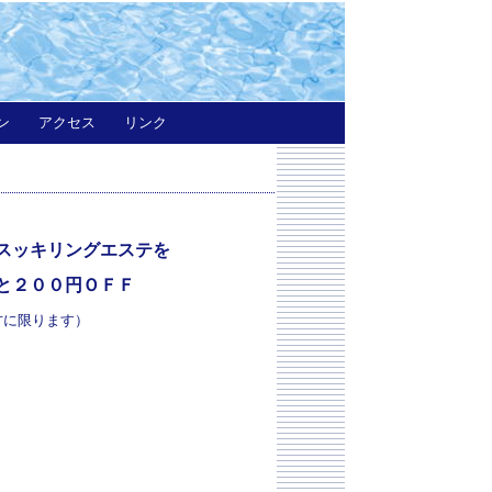
ン
アクセス
リンク
スッキリングエステを
と２００円ＯＦＦ
た方に限ります）