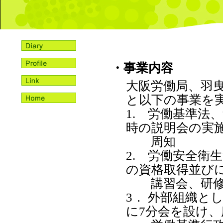
・事業内容
大阪労働局、羽
と以下の事業を
1. 労働基準法
時の説明会の実
周知
2. 労働安全衛
の資格取得並び
講習会、研修
3． 外部組織と
に7分会を設け