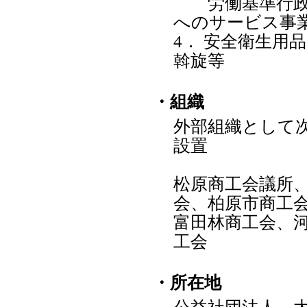
労働基準行政の
へのサービス事
4． 安全衛生用
斡旋等
・組織
外部組織として
設置
松原商工会議所
会、柏原市商工
富田林商工会、
工会
・所在地