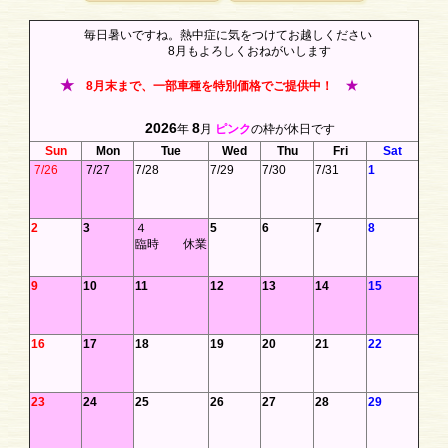
毎日暑いですね。熱中症に気をつけてお越しください
8月もよろしくおねがいします
★
★
8月末まで、一部車種を特別価格でご提供中！
2026
8
年
月
ピンク
の枠が休日です
Sun
Mon
Tue
Wed
Thu
Fri
Sat
7/26
7/27
7/28
7/29
7/30
7/31
1
2
3
４
5
6
7
8
臨時 休業
9
10
11
12
13
14
15
16
17
18
19
20
21
22
23
24
25
26
27
28
29