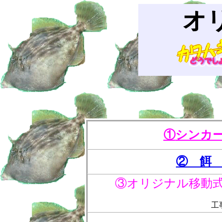
オ
①
シンカ
② 餌
③オリジナル移動
工