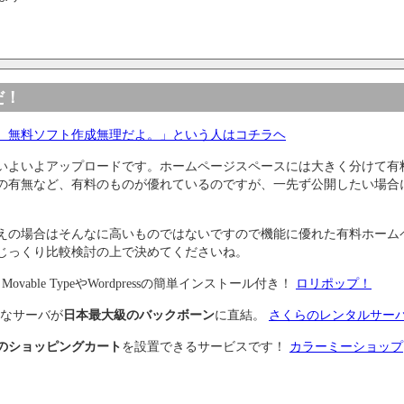
だ！
。無料ソフト作成無理だよ。」という人はコチラヘ
いよいよアップロードです。ホームページスペースには大きく分けて有
の有無など、有料のものが優れているのですが、一先ず公開したい場合
えの場合はそんなに高いものではないですので機能に優れた有料ホーム
じっくり比較検討の上で決めてくださいね。
ovable TypeやWordpressの簡単インストール付き！
ロリポップ！
能なサーバが
日本最大級のバックボーン
に直結。
さくらのレンタルサー
のショッピングカート
を設置できるサービスです！
カラーミーショップ