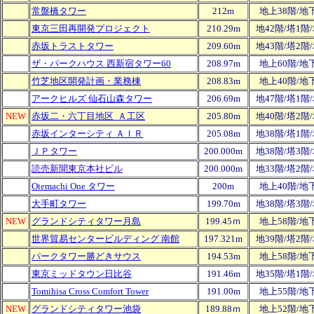
常盤橋タワー
212m
地上38階/地
東京三田再開発プロジェクト
210.29m
地42階/塔1階
赤坂トラストタワー
209.60m
地43階/塔2階
ザ・パークハウス 西新宿タワー60
208.97m
地上60階/地
竹芝地区開発計画・業務棟
208.83m
地上40階/地
アークヒルズ 仙石山森タワー
206.69m
地47階/塔1階
NEW
赤坂二・六丁目地区 Ａ工区
205.80m
地40階/塔2階
赤坂インターシティ ＡＩＲ
205.08m
地38階/塔1階
ＪＰタワー
200.000m
地38階/塔3階
読売新聞東京本社ビル
200.000m
地33階/塔2階
Otemachi One タワー
200m
地上40階/地
大手町タワー
199.70m
地38階/塔3階
NEW
グランドシティタワー月島
199.45ｍ
地上58階/地
世界貿易センタービルディング 南館
197.321m
地39階/塔2階
パークタワー勝どきサウス
194.53m
地上58階/地
東京ミッドタウン日比谷
191.46m
地35階/塔1階
Tomihisa Cross Comfort Tower
191.00m
地上55階/地
NEW
グランドシティタワー池袋
189.88ｍ
地上52階/地