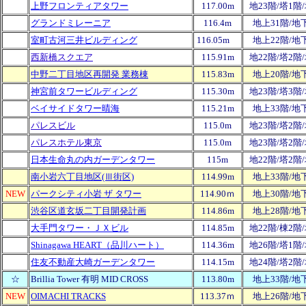
上野フロンティアタワー
117.00m
地23階/塔1階
グランドミレーニア
116.4m
地上31階/地
室町古河三井ビルディング
116.05m
地上22階/地
西新橋スクエア
115.91m
地22階/塔2階
中野二丁目地区再開発 業務棟
115.83m
地上20階/地
神宮前タワービルディング
115.30m
地23階/塔3階
ベイサイドタワー晴海
115.21m
地上33階/地
パレスビル
115.0m
地23階/塔2階
パレスホテル東京
115.0m
地23階/塔2階
日本生命丸の内ガーデンタワー
115m
地22階/塔2階
南小岩六丁目地区(Ⅲ街区)
114.99m
地上33階/地
NEW
パークシティ小岩 ザ タワー
114.90ｍ
地上30階/地
渋谷区道玄坂二丁目開発計画
114.86m
地上28階/地
大手門タワー・ＪＸビル
114.85m
地22階/棟2階
Shinagawa HEART（品川ハート）
114.36m
地26階/塔1階
住友不動産大崎ガーデンタワー
114.15m
地24階/塔2階
☆
Brillia Tower 有明 MID CROSS
113.80m
地上33階/地
NEW
OIMACHI TRACKS
113.37ｍ
地上26階/地