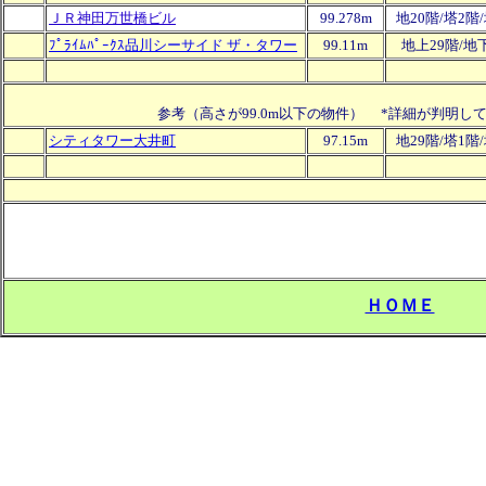
ＪＲ神田万世橋ビル
99.278m
地20階/塔2階
ﾌﾟﾗｲﾑﾊﾟｰｸｽ品川シーサイド ザ・タワー
99.11m
地上29階/地
参考（高さが99.0m以下の物件） *詳細が判明し
シティタワー大井町
97.15m
地29階/塔1階
ＨＯＭＥ