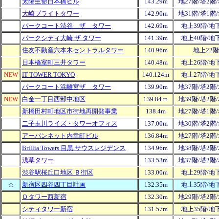
太陽生命日本橋ビル
143.29m
地27階/塔2階
大崎ブライトタワー
142.90m
地31階/塔1階
パークコート渋谷 ザ タワー
142.69m
地上39階/地
パークシティ大崎 ザ タワー
141.39m
地上40階/地
住友不動産六本木セントラルタワー
140.96m
地上22階
日本橋室町三井タワー
140.48m
地上26階/地
NEW
IT TOWER TOKYO
140.124m
地上27階/地
パークコート浜離宮ザ タワー
139.90m
地37階/塔2階
NEW
白金一丁目西部中地区
139.84ｍ
地39階/塔2階
新橋田村町地区市街地再開発事業
138.4
m
地27階/塔1階
二子玉川ライズ・タワーオフィス
137.00m
地30階/塔2階
アーバンネット内幸町ビル
136.84m
地27階/塔2階
Brillia Towers 目黒 サウスレジデンス
134.96m
地38階/塔2階
浅草タワー
133.53m
地37階/塔2階
渋谷駅桜丘口地区 Ｂ街区
133.00m
地上29階/地
☆
新宿区四谷四丁目計画
132.35m
地上35階/地
Ｄタワー西新宿
132.30m
地29階/塔2階
シティタワー新宿
131.57m
地上35階/地