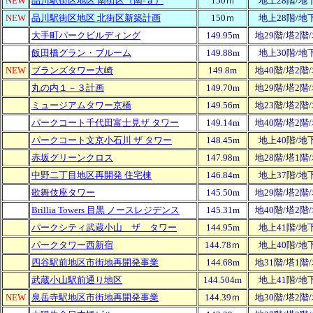
NEW
品川駅街区地区 南街区（南-ａ）
150ｍ
地上28階/地
NEW
品川駅街区地区 北街区新築計画
150ｍ
地上28階/地
大手町パークビルディング
149.95m
地29階/塔2階
飯田橋グラン・ブルーム
149.88m
地上30階/地
NEW
ブランズタワー大崎
149.8m
地40階/塔2階
丸の内１－３計画
149.70m
地29階/塔2階
ミュージアムタワー京橋
149.56m
地23階/塔2階
パークコート千代田富士見ザ タワー
149.14m
地40階/
塔2階/
パークコート文京小石川 ザ タワー
148.45m
地上40階/地
赤坂グリーンクロス
147.98m
地28階/塔1階
中野二丁目地区再開発 住宅棟
146.84m
地上37階/地
歌舞伎座タワー
145.50m
地29階/塔2階
Brillia Towers 目黒 ノースレジデンス
145.31m
地40階/塔2階
パークシティ武蔵小山 ザ タワー
144.95m
地上41階/地
パークタワー西新宿
144.78ｍ
地上40階/地
四谷駅前地区市街地再開発事業
144.68m
地31階/塔1階
武蔵小山駅前通り地区
144.504m
地上41階/地
NEW
泉岳寺駅地区市街地再開発事業
144.39ｍ
地30階/塔2階