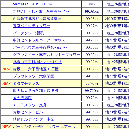
SKY FOREST RESIDENC
100m
地上26階/地
ﾌﾞﾘﾘｱ ｻﾞ・ﾀﾜｰ 東京八重洲ｱﾍﾞﾆｭｰ
99.985m
地上30階/地
西武鉄道池袋ビル建替え計画
99.98m
地20階/塔1階
東京ベイシティタワー
99.97m
地30階/塔1階
パークタワー滝野川
99.97m
地上28階/地
中野セントラルパーク サウス
99.95m
地21階/塔1階
パークハウス三軒茶屋ﾀﾜｰ&ｶﾞｰﾃﾞﾝ
99.95m
地30階/塔2階
グランスイート麻布台ヒルトップタワー
99.95m
地上28階/地
北青山三丁目地区まちづくり
99.90m
地上25階/地
NEW
赤坂二・六丁目地区 Ｂ工区
99.87
m
地18階/塔2階
プラウドタワー大泉学園
99.80m
地27階/塔1階
NEW
ミタマチテラス
99.76ｍ
地20階/塔1階
順天堂大学医学部附属 Ｂ棟
99.720m
地上21階/地
虎の門病院
99.70m
地上19階/地
アトラスタワー曳舟
99.62m
地上28階/地
赤坂センタービル
99.54m
地20階/塔2階
鉄鋼ビルディング 南館
99.45m
地20階/塔1階
NEW
パークシティ中野 ザ タワー エアーズ
99.44m
地上25階/地