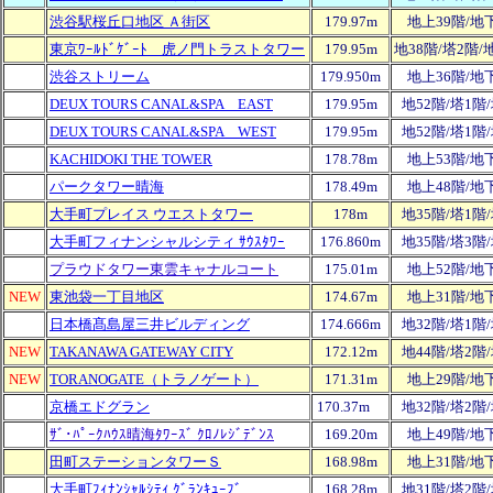
渋谷駅桜丘口地区 Ａ街区
179.97m
地上39階/地
東京ﾜｰﾙﾄﾞｹﾞｰﾄ 虎ノ門トラストタワー
179.95m
地38階/塔2階
渋谷ストリーム
179.950m
地上36階/地
DEUX TOURS CANAL&SPA EAST
179.95m
地52階/塔1階
DEUX TOURS CANAL&SPA WEST
179.95m
地52階/塔1階
KACHIDOKI THE TOWER
178.78m
地上53階/地
パークタワー晴海
178.49m
地上48階/地
大手町プレイス ウエストタワー
178m
地35階/塔1階
大手町フィナンシャルシティ ｻｳｽﾀﾜｰ
176.860m
地35階/塔3階
プラウドタワー東雲キャナルコート
175.01m
地上52階/地
NEW
東池袋一丁目地区
174.67m
地上31階/地
日本橋髙島屋三井ビルディング
174.666m
地32階/塔1階
NEW
TAKANAWA GATEWAY CITY
172.12m
地44階/塔2階
NEW
TORANOGATE（トラノゲート）
171.31m
地上29階/地
京橋エドグラン
170.37m
地32階/塔2階
ｻﾞ･ﾊﾟｰｸﾊｳｽ晴海ﾀﾜｰｽﾞ ｸﾛﾉﾚｼﾞﾃﾞﾝｽ
169.20m
地上49階/地
田町ステーションタワーＳ
168.98m
地上31階/地
大手町ﾌｨﾅﾝｼｬﾙｼﾃｨ ｸﾞﾗﾝｷｭｰﾌﾞ
168.28m
地31階/塔2階