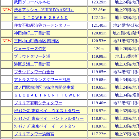
武田グローバル本社
123.29m
地上24階/地
NEW
渋谷アクシュ（SHIBUYA AXSH）
122.86ｍ
地上23階/地
ＭＩＤ ＴＯＷＥＲ ＧＲＡＮＤ
122.15m
地上32階/地
住友不動産渋谷ガーデンタワー
121.40m
地24階/塔1階
神田錦町二丁目計画
120.85m
地21階/塔2階
NEW
三田小山町西地区 南街区
120.53m
地31階/塔2階
ウォーターズ竹芝
120m
地上26階/地
プラウドタワー芝浦
119.98m
地上33階/地
港区芝浦二丁目計画
119.90m
地上32階/地
プラウドタワー白金台
119.85m
地34階/塔1階
アトラスブランズタワー三河島
119.68m
地上34階/地
虎ノ門駅前地区市街地再開発事業
119.65m
地上24階/地
ＧＬＯＢＡＬ ＦＲＯＮＴ ＴＯＷＥＲ
119.50m
地上34階/塔
ブリリア有明シティタワー
119.40m
地33階/塔1階
ｼﾃｨﾀﾜｰｽﾞ東京ベイ ウエストタワー
118.97m
地上32階/地
ｼﾃｨﾀﾜｰｽﾞ東京ベイ セントラルタワー
118.97m
地上33階/地
ｼﾃｨﾀﾜｰｽﾞ東京ベイ イーストタワー
118.97m
地上33階/地
ブリリアタワー浜離宮
117.22m
地上32階/地