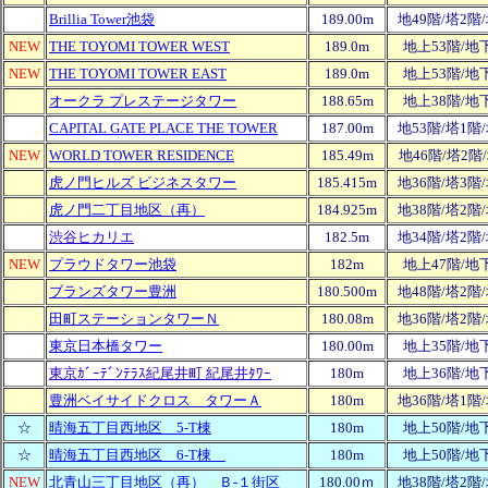
Brillia Tower池袋
189.00m
地49階/塔2階
NEW
THE TOYOMI TOWER WEST
189.0m
地上53階/地
NEW
THE TOYOMI TOWER EAST
189.0m
地上53階/地
オークラ プレステージタワー
188.65m
地上38階/地
CAPITAL GATE PLACE THE TOWER
187.00m
地53階/塔1階
NEW
WORLD TOWER RESIDENCE
185.49m
地46階/塔2階
虎ノ門ヒルズ ビジネスタワー
185.415m
地36階/塔3階
虎ノ門二丁目地区（再）
184.925m
地38階/塔2階
渋谷ヒカリエ
182.5m
地34階/塔2階
NEW
プラウドタワー池袋
182m
地上47階/地
ブランズタワー豊洲
180.500m
地48階/塔2階
田町ステーションタワーＮ
180.08m
地36階/塔2階
東京日本橋タワー
180.00m
地上35階/地
東京ｶﾞｰﾃﾞﾝﾃﾗｽ紀尾井町 紀尾井ﾀﾜｰ
180m
地上36階/地
豊洲ベイサイドクロス タワーＡ
180m
地36階/塔1階
☆
晴海五丁目西地区 5-T棟
180m
地上50階/地
☆
晴海五丁目西地区 6-T棟
180m
地上50階/地
NEW
北青山三丁目地区（再） Ｂ-１街区
180.00ｍ
地38階/塔2階