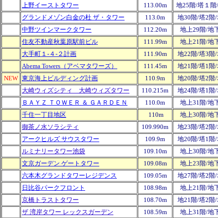
上野イーストタワー
113.00m
地25階/塔１階
グランドメゾン白金の杜 ザ・タワー
113.0m
地30階/塔2階
中野ツインマークタワー
112.20m
地上29階/地
住友不動産秋葉原駅前ビル
111.99m
地上21階/地
大手町１-４-２計画
111.90m
地22階/塔3階
Abema Towers（アベマタワーズ）
111.45m
地21階/塔1階
NEW
東京海上ビルディング計画
110.9m
地20階/塔2階
大崎ウィズシティ 大崎ウィズタワー
110.215m
地24階/塔1階
ＢＡＹＺ ＴＯＷＥＲ ＆ ＧＡＲＤＥＮ
110.0m
地上31階/地
千住一丁目地区
110m
地上30階/地
御茶ノ水ソラシティ
109.990m
地23階/塔2階
アークヒルズ サウスタワー
109.9m
地20階/塔1階
ルミナリータワー池袋
109.10m
地上30階/地
文京ガーデン ゲートタワー
109.08m
地上23階/地
六本木グランドタワーレジデンス
109.05m
地27階/塔2階
日比谷パークフロント
108.98m
地上21階/地
京橋トラストタワー
108.70m
地21階/塔2階
ザ 湾岸タワー レックスガーデン
108.59m
地上31階/地