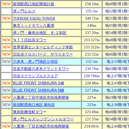
NEW
新宿駅西口地区開発計画
258.18m
地48階/塔1階
虎ノ門ヒルズ
255.5m
地52階/塔1階
NEW
TOFROM YAESU TOWER
249.72m
地51階/塔1階
東京ミッドタウン八重洲
240m
地45階/塔2階
虎ノ門・麻布台地区 Ｂ-２街区
237.20m
地54階/塔2階
NEW
ＮＴＴ日比谷タワー
233.527m
地48階/塔2階
NEW
世界貿易センタービルディング本館
233.522m
地46階/塔2階
NEW
日比谷クロスパーク サウスタワー
232.52m
地46階/塔1階
NEW
六本木・虎ノ門地区Ｄ街区
232.3m
地上53階/地
住友不動産六本木グランドタワー
230.76m
地43階/塔2階
渋谷スクランブルスクエア
229.706m
地上47階/地
NEW
BLUE FRONT SHIBAURA S棟
228.88m
地上43階/地
NEW
BLUE FRONT SHIBAURA N棟
227.28m
地上45階/地
NEW
八重洲二丁目中地区市街地再開発
227m
地43階/塔1階
NEW
新宿駅西南口地区 南街区
225m
地上36階/地
東急歌舞伎町タワ
ー
225.00m
地48階/塔1階
虎ノ門ヒルズ レジデンシャルタワー
221.55m
地54階/塔1階
NEW
八重洲一丁目北地区市街地再開発
218.00ｍ
地上44階/地