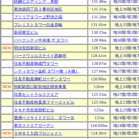
鉄鋼ビルディング 本館
131.40m
地26階/塔1階
東池袋四丁目２番街区地区
131.31m
地上36階/地
ブリリアタワー上野池之端
131.20m
地36階/塔2階
プレミストタワー白金高輪
131.10ｍ
地上35階/地
新宿東宝ビル
130.25m
地30階/塔2階
パークシティ中央湊 ザ タワー
128.96m
地36階/塔2階
NEW
明治安田新宿ビル
128.71m
地上23階/地
パークウェルステイト西麻布
128.43ｍ
地上36階/地
住友不動産御成門タワー
128.07m
地22階/塔2階
シティタワー金町 タワー棟（Ａ棟）
127.66m
地37階/塔1階
住友不動産麹町ガーデンタワー
126.90m
地上22階/地
NEW
田町駅西口駅前地区開発事業
126ｍ
地上24階/地
目黒セントラルスクエア
125.55m
地27階/塔2階
住友不動産秋葉原ファーストビル
125.50m
地上23階/地
ＤＮＰ市谷加賀町ビル
125m
地上25階/地
豊洲ベイサイドクロス タワーＢ
125m
地24階/塔1階
東京スクエアガーデン
124.450
m
地24階/塔2階
NEW
ＳＭＢＣ九段プロジェクト
124.39ｍ
地21階/塔2階