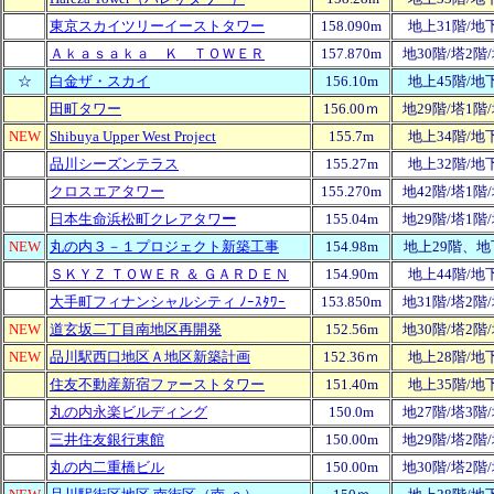
東京スカイツリーイーストタワー
158.090m
地上31階/地
Ａｋａｓａｋａ Ｋ ＴＯＷＥＲ
157.870m
地30階/塔2階
☆
白金ザ・スカイ
156.10m
地上45階/地
田町タワー
156.00ｍ
地29階/塔1階
NEW
Shibuya Upper West Project
155.7m
地上34階/地
品川シーズンテラス
155.27m
地上32階/地
クロスエアタワー
155.270m
地42階/塔1階
日本生命浜松町クレアタワ
ー
155.04m
地29階/塔1階
NEW
丸の内３－１プロジェクト新築工事
154.98m
地上29階、地
ＳＫＹＺ ＴＯＷＥＲ ＆ ＧＡＲＤＥＮ
154.90m
地上44階/地
大手町フィナンシャルシティ ﾉｰｽﾀﾜｰ
153.850m
地31階/塔2階
NEW
道玄坂二丁目南地区再開発
152.56m
地30階/塔2階
NEW
品川駅西口地区Ａ地区新築計画
152.36ｍ
地上28階/地
住友不動産新宿ファーストタワー
151.40m
地上35階/地
丸の内永楽ビルディング
150.0m
地27階/塔3階
三井住友銀行東館
150.00m
地29階/塔2階
丸の内二重橋ビル
150.00m
地30階/塔2階