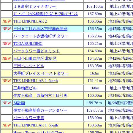
ＪＲ新宿ミライナタワー
168.160m
地上33階/地
ｻﾞ・ﾊﾟｰｸﾊｳｽ晴海ﾀﾜｰｽﾞ ﾃｨｱﾛﾚｼﾞﾃﾞﾝｽ
167.60m
地上49階/地
NEW
THE LINKPILLAR 2
166.86m
地31階/塔1階
NEW
三田五丁目西地区市街地再開発
166.35m
地45階/塔2階
パークコート赤坂檜町ザ タワー
166.23m
地44階/塔2階
NEW
TODA BUILDING
165.21m
地上28階/地
パークタワー勝どきミッド
164.60m
地上45階/地
NEW
三田小山町西地区 北街区
164.37m
地42階/塔2階
三田ベルジュビル
163.95m
地33階/塔2階
大手町プレイス イーストタワー
163m
地32階/塔1階
NEW
THE LINKPILLAR 1 North
161.41m
地29階/塔1階
三井物産ビル
160
m
地上31階/地
住友不動産 西新宿六丁目計画
160.00m
地34階/塔2階
NEW
Ｍ計画
159.76ｍ
地/28階/塔2階
住友不動産新宿ガーデンタワー
159.657m
地37階/塔2階
パークタワー東雲
158.90m
地上43階/地
NEW
THE LINKPILLAR 1 South
158.68m
地30階/塔1階
Hareza Tower（ハレザタワー）
158.28m
地上33階/地