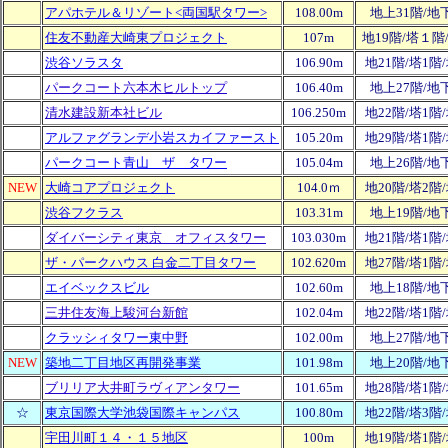
アパホテル＆リゾート<両国駅タワー>
108.00m
地上31階/地
住友不動産大崎東プロジェクト
107m
地19階/塔１階
渋谷ソラスタ
106.90m
地21階/塔1階
パークコート六本木ヒルトップ
106.40m
地上27階/地
清水建設新本社ビル
106.250m
地22階/塔1階
アルファグランデ小岩スカイファースト
105.20m
地29階/塔1階
パークコート青山 ザ タワー
105.04m
地上26階/地
NEW
大崎コアプロジェクト
104.0ｍ
地20階/塔2階
渋谷フクラス
103.31m
地上19階/地
ダイバーシティ東京 オフィスタワー
103.030m
地21階/塔1階
ザ・パークハウス 白金二丁目タワー
102.620m
地27階/塔1階
エイベックスビル
102.60m
地上18階/地
三井住友海上駿河台新館
102.04m
地22階/塔1階
クラッシィタワー東中野
102.00m
地上27階/地
NEW
築地二丁目地区再開発事業
101.98m
地上20階/地
ブリリア大井町ラヴィアンタワー
101.65m
地28階/塔1階
☆
東京国際大学池袋国際キャンパス
100.80m
地22階/塔3階
宇田川町１４・１５地区
100m
地19階/塔1階