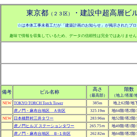
東京都
・建設中超高層ビ
（２３区）
☆は本体工事未着工だが「建築計画のお知らせ」が掲示されたプロ
趣味で情報を収集しているため、データの信頼性は完全ではありません
高さ
階数
備考
ビル名称
（最高部）
（地上/塔屋/
NEW
TOKYO TORCH Torch Tower
385m
地上62階/地
虎ノ門・麻布台地区 Ａ街区
325.19m
地64階/塔2階
NEW
日本橋野村三井タワー
283.96m
地52階/塔2階
虎ノ門ヒルズ ステーションタワー
265.75ｍ
地49階/塔1階
虎ノ門・麻布台地区 Ｂ-１街区
262.82m
地64階/塔2階