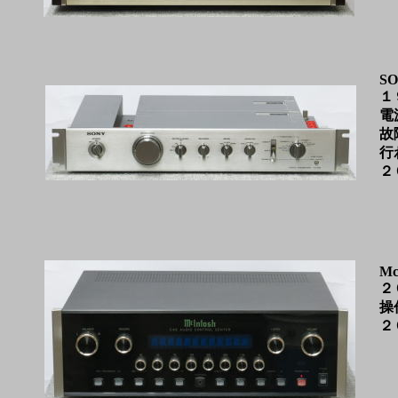
SO
１
電
故
行
２
Mc
２
操
２