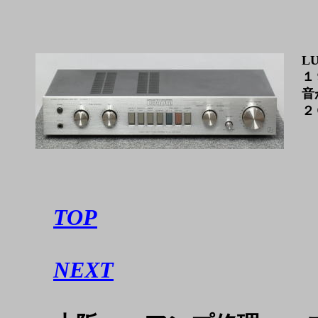
LU
１
音
２
T
OP
NEXT