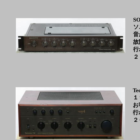
SO
ソ
音
故
行
２
Te
１
お
行
２