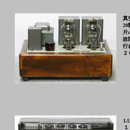
真
2
片
故
行
２
L
１