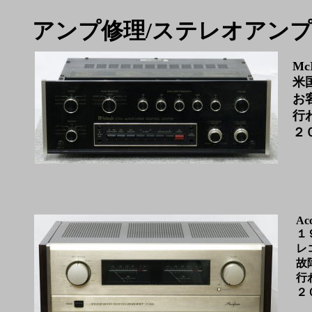
アンプ修理/ステレオアン
Mc
米
お
行
２
Ac
１
レ
故
行
２