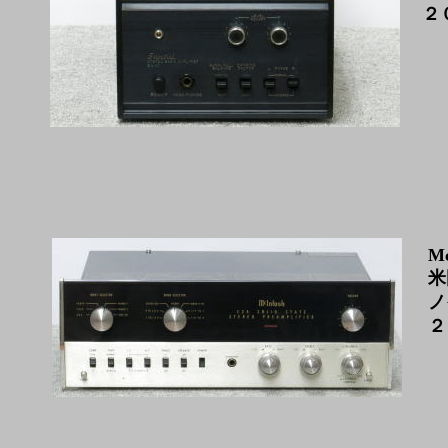
２
Mc
米
ノ
２