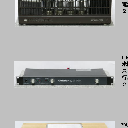
電
２
C
米
ス
行
２
YA