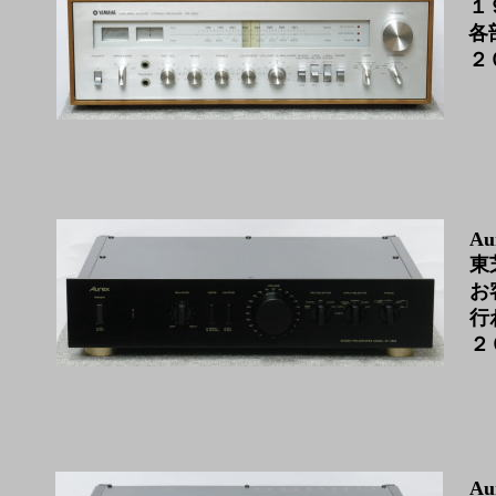
１
各
２
Au
東
お
行
２
Au