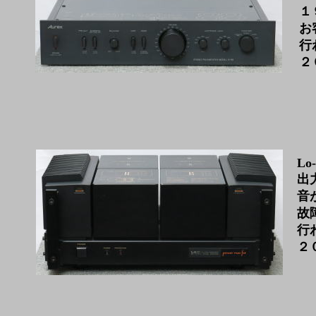
１
お
行
２
Lo
出
音
故
行
２