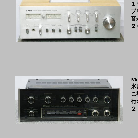
１
プ
音
２
Mc
米
ご
行
２