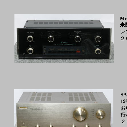
Mc
米
レ
２
SA
1
お
行
２