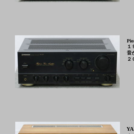
Pio
１
音
２
YA