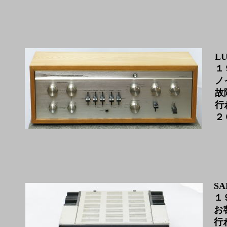
LU
１
ノ
故
行
２
SA
１
お
行