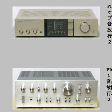
P
オ
プ
音
故
行
２
PI
１
音
故
行
２