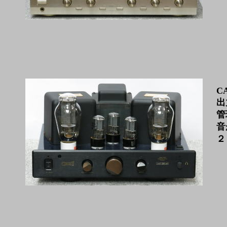
CA
出
管
音
２