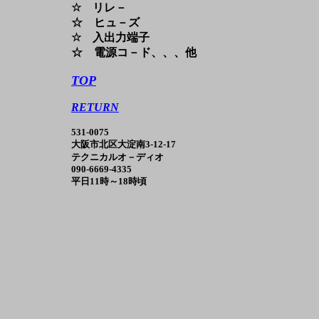
☆ リレ－
☆ ヒュ－ズ
☆ 入出力端子
☆ 電源コ－ド、、、他
TOP
RETURN
531-0075
大阪市北区大淀南3-12-17
テクニカルオ－ディオ
090-6669-4335
平日11時～18時頃