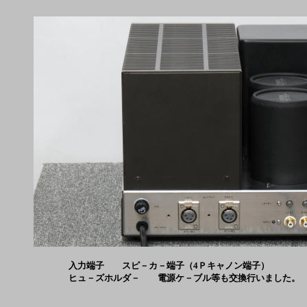
入力端子 スピ－カ－端子（4Ｐキャノン端子）
ヒュ－ズホルダ－ 電源ケ－ブル等も交換行いました。