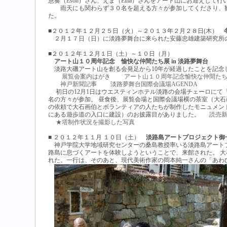
慧奏（Esoh）さん、えま（Ema）さんをアート山にお迎えして行
雨天にも関わらず３０名を超える方々が参加してくださり、観
た。
■２０１２年１２月２５日（火）～２０１３年２月２８日(木）
冬
２月１７日（日）に淡路夢舞台に来られた安藤忠雄建築研究所
■２０１２年１２月１日（土）～１０日（月）
アート山１０周年記念 愉快な仲間たち展 in 淡路夢舞台
淡路大磯アート山を創る会発足から10年が経過したことを記念
展覧会案内はがき
アート山１０周年記念愉快な仲間た
神戸新聞記事
淡路夢舞台国際会議場AGENDA
初日の12月1日はウエスティンホテル淡路の会場チェーロにて「ア
名の方々が参加。 昼食後、展覧会場と国際会議場横の茶室（大
の依頼で大石画伯とボランティアの人たちが制作したモニュメン
にある遊歩道の入口に建設）のお披露目がありました。
読売
★塔制作状況を撮影した写真
■ ２０１２年１１月 １０日（土）
淡路島アートプロジェクト御
神戸学院大学地域研究センターの桑島教授率いる淡路島アート
路島に息づくアートを体験しようということで、来館された。 
れた。一行は、そのあと、現代美術作家の岡本純一さんの「あわ