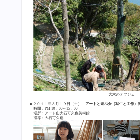
大木のオブジェ
■ ２０１１年３月１９日（土）
アートと遊ぶ会（写生と工作）
時間：PM 10：00～15：00
場所：アート山大石可久也美術館
指導：大石可久也