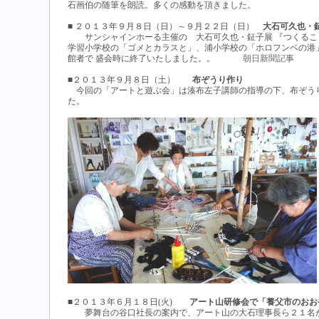
石画伯の随筆を朗読。多くの感動を頂きました。
■ ２０１３年９月８日（日）～９月２２日（日）
大石可久也・
サンシャインホーる主催の 大石可久也・鉦子展 『つくること
学習小学校の「ゴメとカラスと」、浦小学校の「ホロフンベの港
館者で 盛会時に終了いたしました。。
朝日新聞記事
■２０１３年９月８日（土）
布ぞうり作り
今回の「アートと遊ぶ会」は湊布左子講師の指導の下、布ぞう
た。
■２０１３年６月１８日(火)
アート山研修会で「養父市のおお
夢舞台の谷口社長の案内で、アート山の大石理事長ら２１名が