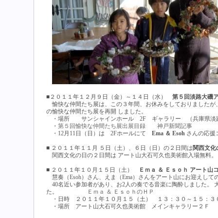
■２０１１年１２月９日（金）～１４日（水）
第５回淡路大磯ア
愉快な仲間たち展は、この３年間、お休みをしておりましたが
の愉快な仲間たち展を再開 しました。
・場所 サンシャインホール 2F ギャラリー （兵庫県淡路市
・
第５回愉快な仲間たち展出展目録
神戸新聞記事
・12月11日（日）は 2Fホールにて
Ema ＆ Esoh
さんの応援
■ ２０１１年１１月 ５日（土）、６日（日）の２日間は
関西文化
関西文化の日の２日間は アート山大石可久也美術館入場無料。
■ ２０１１年１０月１５日（土）
Ｅｍａ ＆ Ｅｓｏｈ アート山コ
慧奏（Esoh）さん、えま（Ema）さんをアート山にお迎えして
40名近い参加者があり、お2人の奏でる音楽に陶酔しました。
た。
Ｅｍａ ＆ ＥｓｏｈのＨＰ
・日時 ２０１１年１０月１５（土） １３：３０～１５：３
・場所 アート山大石可久也美術館 メインキャラリー２