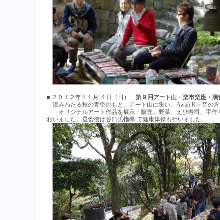
■ ２０１２年１１月 ４日（日）
第９回アート山・楽市楽座・演奏会
澄みわたる秋の青空のもと、アート山に集い、Awaji K
オリジナルアート作品を展示・販売。野菜、えび寿司、手作り
わいました。昼食後は谷口氏指導 で健康体操も行いました。