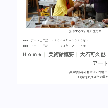
指導する大石可久也先生
■■■ アート山日記 ＜２００８年～２０１０年＞
■■■ アート山日記 ＜２００４年～２００７年＞
Ｈｏｍｅ
｜
美術館概要
｜
大石可久也
アート
兵庫県淡路市楠本2159番地 〒656-230
Copyright(c)
淡路大磯ア