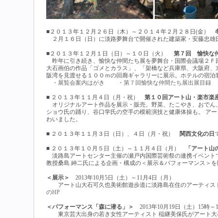
■２０１３年１２月２６日（木）～２０１４年２月２８日(金）
冬
２月１６日（日）に淡路夢舞台で開催された建築家・安藤忠雄
■２０１３年１２月１日（日）～１０日（火）
第７回 愉快な仲間
昨年に引き続き、愉快な仲間たち展を夢舞台・国際会議場２Ｆ
大石画伯の作品「ゴメとカラス」、「架橋など兵庫県、大阪府、
阪湾を見渡せる１００ｍの回廊ギャラリーに展示。ホテルの宿泊
・展覧会案内はがき
・第７回愉快な仲間たち展出展目録
■ ２０１３年１１月４日（月・祝）
第１０回アート山・楽市楽座と
オリジナルアート作品を展示・販売。野菜、たこやき、おでん
ショウ氏の踊り、谷口学氏の空手の模範演技と健康体操も。 アート
わいました。
■ ２０１３年１１月３日（日）、４日（月・祝）
関西文化の日
■ ２０１３年１０月５日（土）～１１月４日（月）
「アート山
淡路島アートセンター主催の瀬戸内国際芸術祭の連携イベントで
教授桑島 紳二氏による企画・構成の＜展示＆パフォーマンス＞を
＜展示＞
2013年10月5日（土）～11月4日（月）
アート山大石可久也美術館遊歩道に淡路島在住のアーティス
のHP
＜パフォーマンス「森に潜る」＞
2013年10月19日（土）15時～
東京芸大出身の若き女性アーティスト 稲継美保氏がアート大