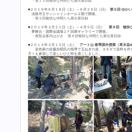
・第１０回愉快な仲間たち展出展目録
■２０１６年６月１８日（土）～６月２６日（日)
第９回 ゆかい
淡路市立サンシャインホール２階で開催。
・第９回愉快な仲間たち展出展目録
■２０１５年３月２１日（土）～４月５日（日）
第８回 愉快な仲
夢舞台・国際会議場２Ｆ回廊ギャラリーで開催。
・展覧会案内はがき
第８回愉快な仲間たち展出展目録
■２０１４年３月１５日（土）
アート山 春季課外授業（草木染
染色家の佐藤忠昭氏の指導で玉ねぎの皮、ヨモギで染料を作り
方々も参加して楽しいひと時を過ごしました。