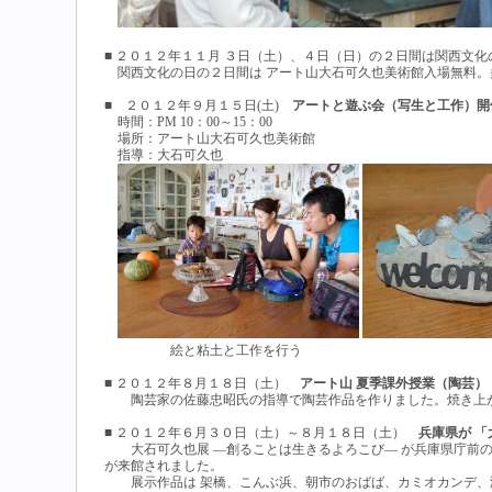
■ ２０１２年１１月 ３日（土）、４日（日）の２日間は関西文化
関西文化の日の２日間は アート山大石可久也美術館入場無料。
■ ２０１２年９月１５日(土)
アートと遊ぶ会（写生と工作）開
時間：PM 10：00～15：00
場所：アート山大石可久也美術館
指導：大石可久也
絵と粘土と工作を行う 貝を使
■ ２０１２年８月１８日（土）
アート山 夏季課外授業（陶芸）
陶芸家の佐藤忠昭氏の指導で陶芸作品を作りました。焼き上が
■ ２０１２年６月３０日（土）～８月１８日（土）
兵庫県が 「
大石可久也展 ―創ることは生きるよろこび― が兵庫県庁前の
が来館されました。
展示作品は 架橋、こんぶ浜、朝市のおばば、カミオカンデ、