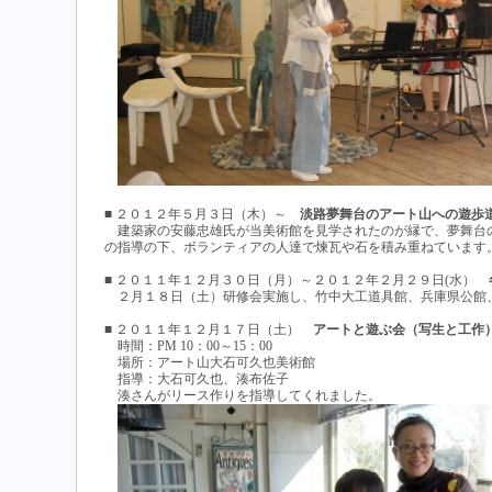
■ ２０１２年５月３日（木）～
淡路夢舞台のアート山への遊歩
建築家の安藤忠雄氏が当美術館を見学されたのが縁で、夢舞台
の指導の下、ボランティアの人達で煉瓦や石を積み重ねています
■ ２０１１年１２月３０日（月）～２０１２年２月２９日(水）
２月１８日（土）研修会実施し、竹中大工道具館、兵庫県公館
■ ２０１１年１２月１７日（土）
アートと遊ぶ会（写生と工作
時間：PM 10：00～15：00
場所：アート山大石可久也美術館
指導：大石可久也、湊布佐子
湊さんがリース作りを指導してくれました。