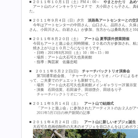
■ ２０１１年１０月１日（土）PM 4：00～
やまとかたり あめ
アート山のメインキャラリー２Ｆで 大小田さくら子さん、真
た。
■ ２０１１年９月４日（日）夕方
淡路島アートセンターとの交
今年はアートセンターの中田さん、山口さん、品田さん、久保
さん、小田川さん、白岩さん）が参加、当方からは桑島先生と10
■ ２０１１年８月２０日（土）
アート山 夏季課外授業開催
今回もアートと遊ぶ会と同時開催。２０名の方が参加され、粘
焼き上がりは１０月ごろになりそうです。
・日時：2011年8月20日（土）10：00～15：00
・場所：アート山大石可久也美術館
・指導：陶芸家 佐藤忠昭
■ ２０１１年５月２２日(日)
チャーチバックトリオ演奏会
第7回通常総会後、「チャーチバックトリオ」バンドによるオ
って、ご夫妻でのデュエットも新鮮でした。
・場所 アート山大石可久也美術館メインギャラリー2F展示室
・演奏 石田信英、石田淑子、田頭啓介、田頭るり子
チャーチバックトリオにつぃて
■ ２０１１年５月１４日（土）
アート山で結婚式
「アートと遊ぶ会」に参加されたアーティストのお２人がアー
2011年5月15日の神戸新聞の記事
■ ２０１１年４月２４日（日）
アート山に新しいオブジェ誕生
大石可久也画伯制作の大木のオブジェを谷口さんをはじめボラ