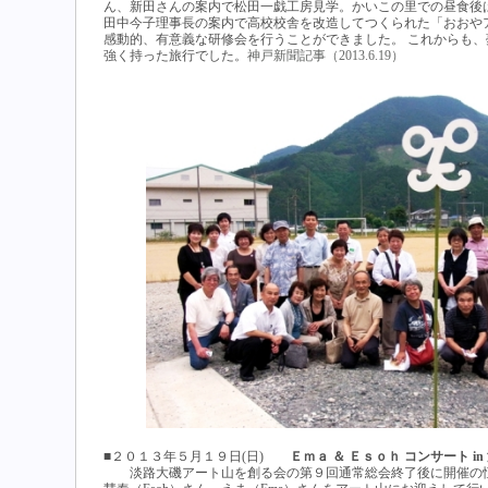
ん、新田さんの案内で松田一戯工房見学。かいこの里での昼食後は
田中今子理事長の案内で高校校舎を改造してつくられた「おおやアー
感動的、有意義な研修会を行うことができました。 これからも
強く持った旅行でした。
神戸新聞記事（2013.6.19）
■２０１３年５月１９日(日)
Ｅｍａ ＆ Ｅｓｏｈ コンサート i
淡路大磯アート山を創る会の第９回通常総会終了後に開催の