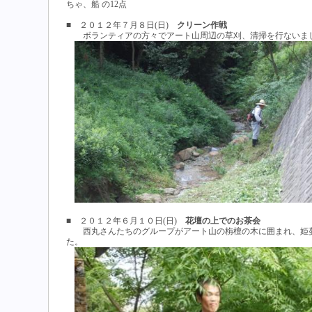
ちゃ、船 の12点
■ ２０１２年７月８日(日)
クリーン作戦
ボランティアの方々でアート山周辺の草刈、清掃を行ないま
■ ２０１２年６月１０日(日)
花壇の上でのお茶会
西丸さんたちのグループがアート山の栴檀の木に囲まれ、姫蔓
た。