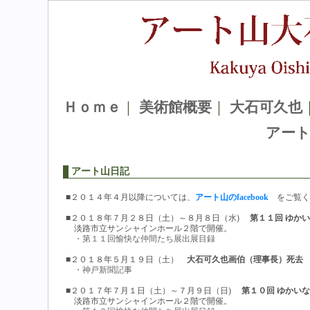
Ｈｏｍｅ
｜
美術館概要
｜
大石可久也
アート
アート山日記
■２０１４年４月以降については、
アート山のfacebook
をご覧く
■２０１８年７月２８日（土）～８月８日（水)
第１１回 ゆかい
淡路市立サンシャインホール２階で開催。
・第１１回愉快な仲間たち展出展目録
■２０１８年５月１９日（土）
大石可久也画伯（理事長）死去 
・神戸新聞記事
■２０１７年７月１日（土）～７月９日（日)
第１０回 ゆかいな
淡路市立サンシャインホール２階で開催。