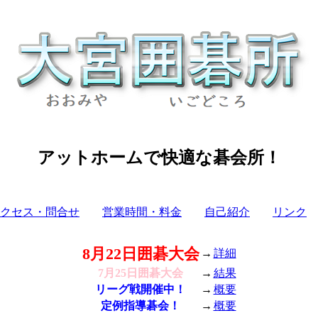
アットホームで快適な碁会所！
クセス・問合せ
営業時間・料金
自己紹介
リンク
8月22日囲碁大会
→
詳細
7月25日囲碁大会
→
結果
リーグ戦開催中！
→
概要
定例指導碁会！
→
概要