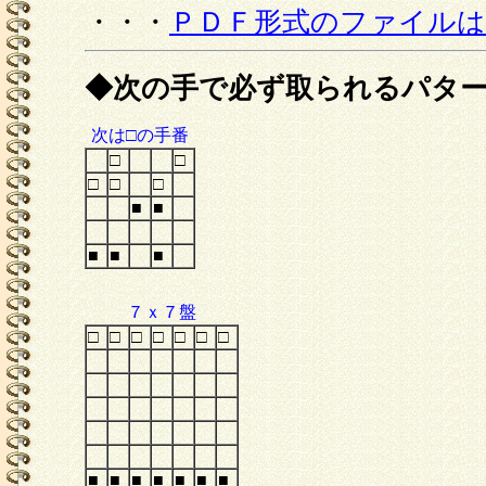
・・・
ＰＤＦ形式のファイル
◆次の手で必ず取られるパタ
次は□の手番
□
□
□
□
□
■
■
■
■
■
７ｘ７盤
□
□
□
□
□
□
□
■
■
■
■
■
■
■