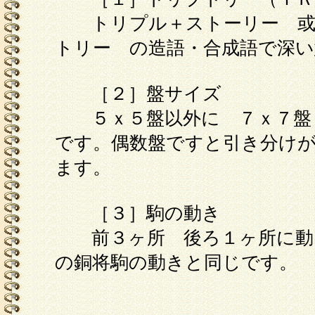
トリプル＋ストーリー 或
トリー の造語・合成語で深
［２］盤サイズ
５ｘ５盤以外に ７ｘ７盤
です。偶数盤ですと引き分け
ます。
［３］駒の動き
前３ヶ所 後ろ１ヶ所に動
の銅将駒の動きと同じです。