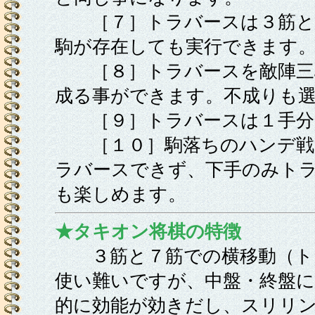
［７］トラバースは３筋と
駒が存在しても実行できます
［８］トラバースを敵陣三
成る事ができます。不成りも
［９］トラバースは１手分
［１０］駒落ちのハンデ戦
ラバースできず、下手のみト
も楽しめます。
★タキオン将棋の特徴
３筋と７筋での横移動（ト
使い難いですが、中盤・終盤に
的に効能が効きだし、スリリ