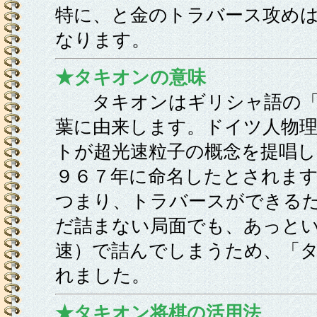
特に、と金のトラバース攻め
なります。
★タキオンの意味
タキオンはギリシャ語の「
葉に由来します。ドイツ人物
トが超光速粒子の概念を提唱
９６７年に命名したとされま
つまり、トラバースができる
だ詰まない局面でも、あっと
速）で詰んでしまうため、「
れました。
★タキオン将棋の活用法