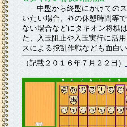
中盤から終盤にかけてのス
いたい場合、昼の休憩時間等で
ない場合などにタキオン将棋
た、入玉阻止や入玉実行に活用
スによる撹乱作戦なども面白
（記載２０１６年７月２２日）