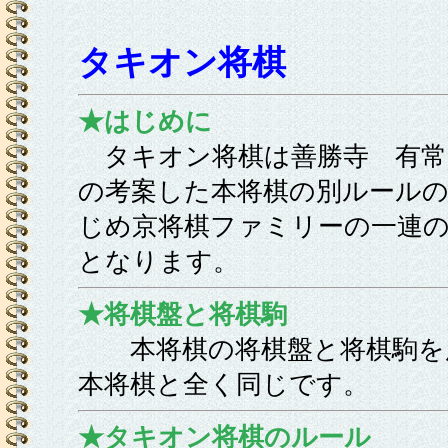
タキオン将棋
★はじめに
タキオン将棋は善勝寺 有常
の考案した本将棋の別ルール
じめ京将棋ファミリーの一連
となります。
★将棋盤と将棋駒
本将棋の将棋盤と将棋駒を
本将棋と全く同じです。
★タキオン将棋のルール