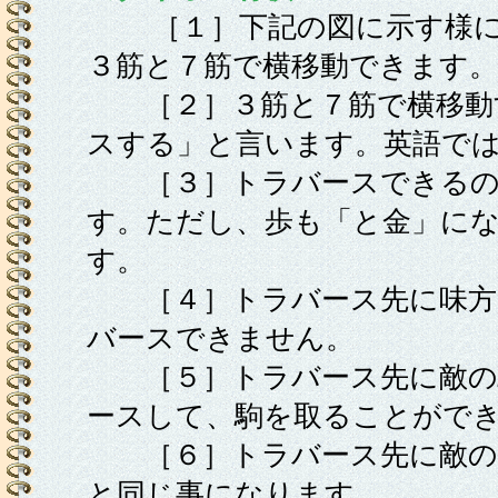
［１］下記の図に示す様に
３筋と７筋で横移動できます。
［２］３筋と７筋で横移動
スする」と言います。英語では 
［３］トラバースできるの
す。ただし、歩も「と金」に
す。
［４］トラバース先に味方
バースできません。
［５］トラバース先に敵の
ースして、駒を取ることがで
［６］トラバース先に敵の
と同じ事になります。