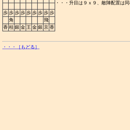
・・・升目は９ｘ９、敵陣配置は同
歩
歩
歩
歩
歩
歩
歩
歩
歩
角
飛
香
桂
銀
金
王
金
銀
京
香
・・・［もどる］