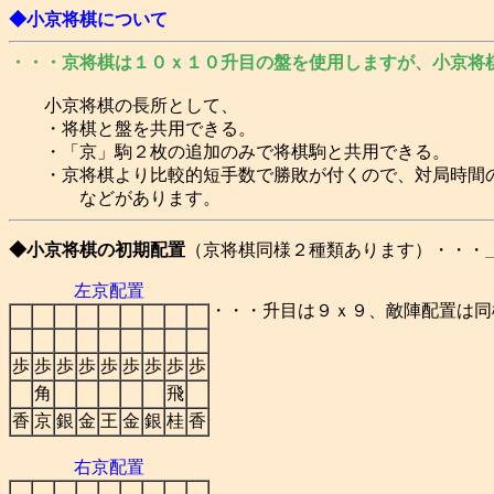
◆小京将棋について
・・・京将棋は１０ｘ１０升目の盤を使用しますが、小京将
小京将棋の長所として、
・将棋と盤を共用できる。
・「京」駒２枚の追加のみで将棋駒と共用できる。
・京将棋より比較的短手数で勝敗が付くので、対局時間の
などがあります。
◆小京将棋の初期配置
（京将棋同様２種類あります）・・・
左京配置
・・・升目は９ｘ９、敵陣配置は同
歩
歩
歩
歩
歩
歩
歩
歩
歩
角
飛
香
京
銀
金
王
金
銀
桂
香
右京配置