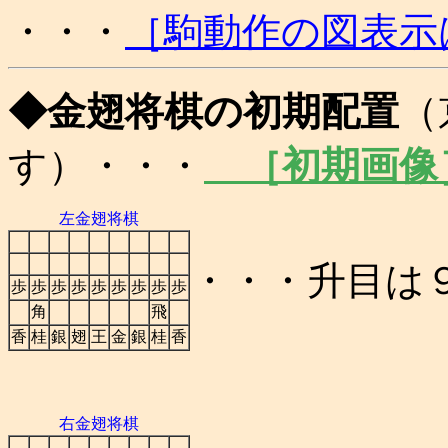
・・・
［駒動作の図表示
◆金翅将棋の初期配置
（
す）・・・
［初期画像
左金翅将棋
・・・升目は
歩
歩
歩
歩
歩
歩
歩
歩
歩
角
飛
香
桂
銀
翅
王
金
銀
桂
香
右金翅将棋