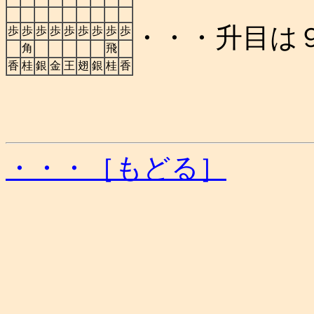
・・・升目は
歩
歩
歩
歩
歩
歩
歩
歩
歩
角
飛
香
桂
銀
金
王
翅
銀
桂
香
・・・［もどる］