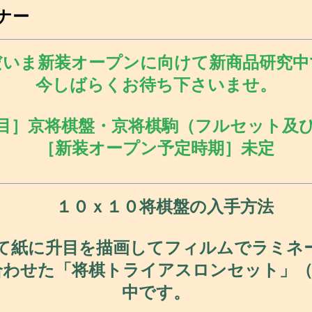
ナー
いま新装オープンに向けて新商品研究中
今しばらくお待ち下さいませ。
目］京将棋盤・京将棋駒（フルセット及
［新装オープン予定時期］未定
１０ｘ１０将棋盤の入手方法
て紙に升目を描画してフィルムでラミネ
合わせた「将棋トライアスロンセット」（
中です。