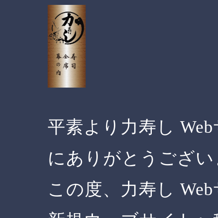
平素より力寿し We
にありがとうござい
この度、力寿し We