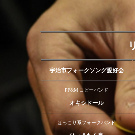
宇治市フォークソング愛好会
PP&M コピーバンド
オキシドール
ほっこり系フォークバンド