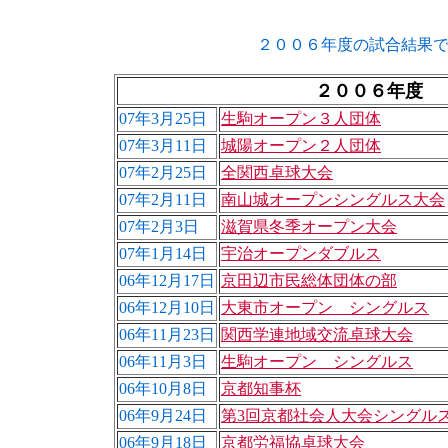
２００６年度の試合結果
２００６年度
07年3月25日
生駒オープン３人団体
07年3月11日
城陽オープン２人団体
07年2月25日
全関西卓球大会
07年2月11日
南山城オープンシングルス大会
07年2月3日
滋賀県冬季オープン大会
07年1月14日
宇治オープンダブルス
06年12月17日
京田辺市民総体団体の部
06年12月10日
大東市オープン シングルス
06年11月23日
関西学連地域交流卓球大会
06年11月3日
生駒オープン シングルス
06年10月8日
京都知事杯
06年9月24日
第3回京都社会人大会シングル
06年9月18日
京都労福協卓球大会