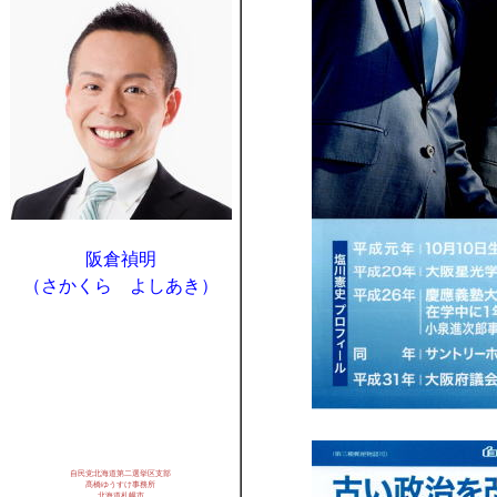
阪倉禎明
（さかくら よしあき）
自民党北海道第二選挙区支部
髙橋ゆうすけ事務所
北海道札幌市