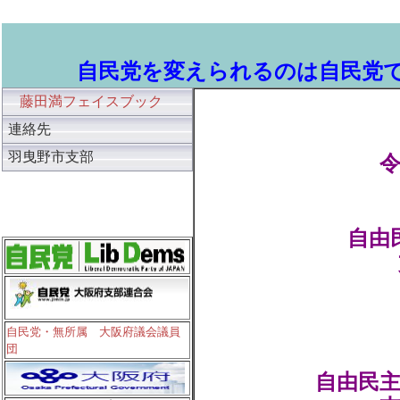
自民党を変えられるのは自民党
藤田満フェイスブック
連絡先
羽曳野市支部
令
自由
自民党大阪府連
自民党・無所属 大阪府議会議員
り
団
自由民