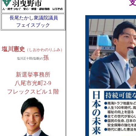
長尾たかし衆議院議員
フェイスブック
塩川憲史
（しおかわのりふみ）
孫
塩川正十郎(塩爺)の
新選挙事務所
八尾市光町2-9
フレックスビル１階