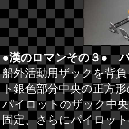
●漢のロマンその３● 
船外活動用ザックを背負
ト銀色部分中央の正方形
パイロットのザック中央
固定、さらにパイロット