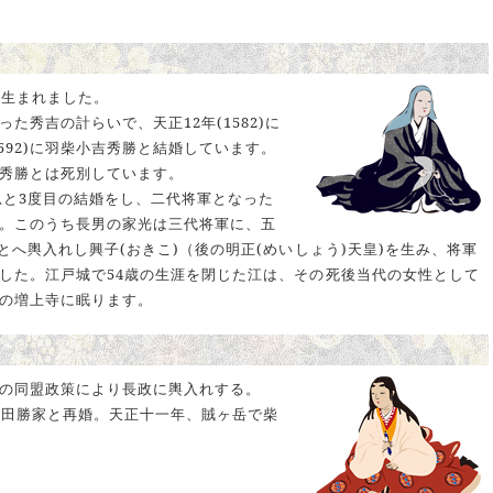
に生まれました。
た秀吉の計らいで、天正12年(1582)に
1592)に羽柴小吉秀勝と結婚しています。
秀勝とは死別しています。
秀忠と3度目の結婚をし、二代将軍となった
。このうち長男の家光は三代将軍に、五
とへ輿入れし興子(おきこ)（後の明正(めいしょう)天皇)を生み、将軍
した。江戸城で54歳の生涯を閉じた江は、その死後当代の女性として
の増上寺に眠ります。
の同盟政策により長政に輿入れする。
、柴田勝家と再婚。天正十一年、賊ヶ岳で柴