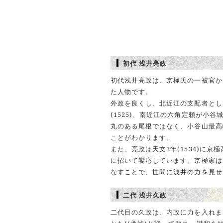
初代 浅井亮政
初代浅井亮政は、京極氏の一被官か
た人物です。
外政を良くし、北近江の支配者とし
(1525)、南近江の六角定頼が小
丸のある尾根ではなく、小谷山最高
ことがわかります。
また、亮政は天文3年(1534)に
に招いて饗応しています。京極家は
なすことで、世間に浅井の力を見せ
二代 浅井久政
二代目の久政は、内政に力を入れました