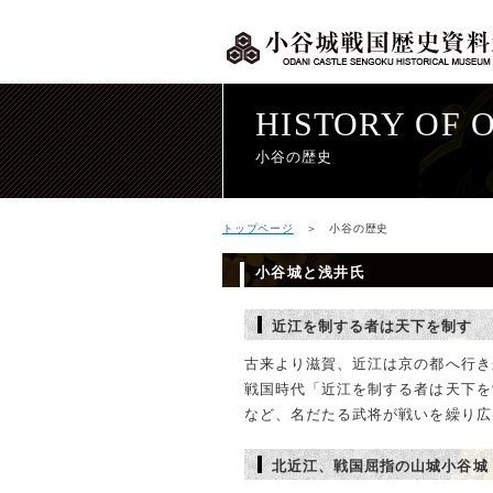
HISTORY OF 
小谷の歴史
トップページ
＞ 小谷の歴史
小谷城と浅井氏
近江を制する者は天下を制す
古来より滋賀、近江は京の都へ行き
戦国時代「近江を制する者は天下を
など、名だたる武将が戦いを繰り広
北近江、戦国屈指の山城小谷城