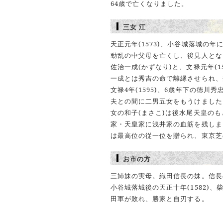
64歳で亡くなりました。
三女 江
天正元年(1573)、小谷城落城の年
動乱の中父母を亡くし、後見人となっ
佐治一成(かずなり)と、文禄元年(
一成とは秀吉の命で離縁させられ、
文禄4年(1595)、6歳年下の徳川
夫との間に二男五女をもうけました
女の和子(まさこ)は後水尾天皇のも
家・天皇家に浅井家の血筋を残しま
は最高位の従一位を贈られ、東京芝
お市の方
三姉妹の実母。織田信長の妹。信長
小谷城落城後の天正十年(1582)
田軍が敗れ、勝家と自刃する。