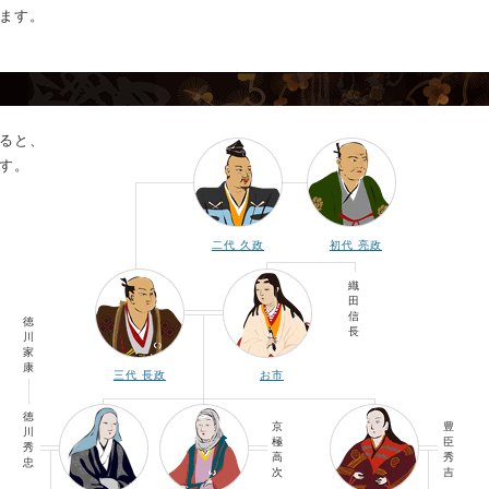
ます。
ると、
す。
二代 久政
初代 亮政
織
田
信
徳
長
川
家
康
三代 長政
お市
徳
京
豊
川
極
臣
秀
高
秀
忠
次
吉