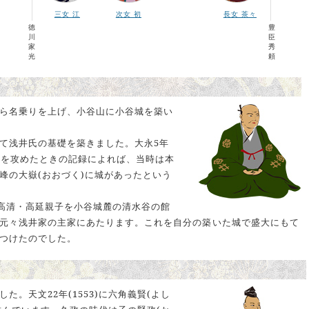
三女 江
次女 初
長女 茶々
徳
豊
川
臣
家
秀
光
頼
ら名乗りを上げ、小谷山に小谷城を築い
て浅井氏の基礎を築きました。大永5年
谷城を攻めたときの記録によれば、当時は本
峰の大嶽(おおづく)に城があったという
京極高清・高延親子を小谷城麓の清水谷の館
元々浅井家の主家にあたります。これを自分の築いた城で盛大にもて
つけたのでした。
。天文22年(1553)に六角義賢(よし