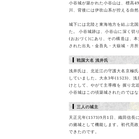
小谷城が築かれた小谷山は、標高4
川、背後には伊吹山系が控える自然
城下には北陸と東海地方を結ぶ北国
た。 小谷城跡は、小谷山に深く切
(おおづく)にあり、その構造は、
された出丸・金吾丸・大嶽城・月所
戦国大名 浅井氏
浅井氏は、北近江の守護大名京極氏
していました。大永3年(1523)
けとして、やがて主導権を 握り北
小谷城はこの頃築城されたのではな
三人の城主
天正元年(1573)9月1日、織田
の拠城として機能します。初代亮政が
できたのです。