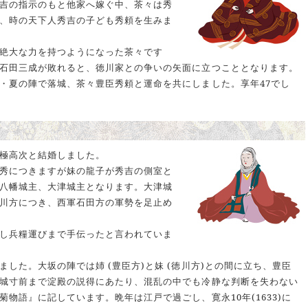
吉の指示のもと他家へ嫁ぐ中、茶々は秀
、時の天下人秀吉の子ども秀頼を生みま
絶大な力を持つようになった茶々です
石田三成が敗れると、徳川家との争いの矢面に立つこととなります。
・夏の陣で落城、茶々豊臣秀頼と運命を共にしました。享年47でし
極高次と結婚しました。
秀につきますが妹の龍子が秀吉の側室と
八幡城主、大津城主となります。大津城
川方につき、西軍石田方の軍勢を足止め
し兵糧運びまで手伝ったと言われていま
した。大坂の陣では姉 (豊臣方)と妹 (徳川方)との間に立ち、豊臣
城寸前まで淀殿の説得にあたり、混乱の中でも冷静な判断を失わない
物語』に記しています。晩年は江戸で過ごし、寛永10年(1633)に