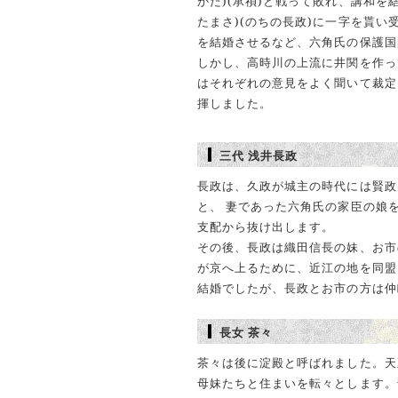
かた)(承禎)と戦って敗れ、講和を
たまさ)(のちの長政)に一字を貰
を結婚させるなど、六角氏の保護国
しかし、高時川の上流に井関を作っ
はそれぞれの意見をよく聞いて裁定
揮しました。
三代 浅井長政
長政は、久政が城主の時代には賢政
と、 妻であった六角氏の家臣の娘
支配から抜け出します。
その後、長政は織田信長の妹、お市
が京へ上るために、近江の地を同盟
結婚でしたが、長政とお市の方は仲
長女 茶々
茶々は後に淀殿と呼ばれました。天正
母妹たちと住まいを転々とします。