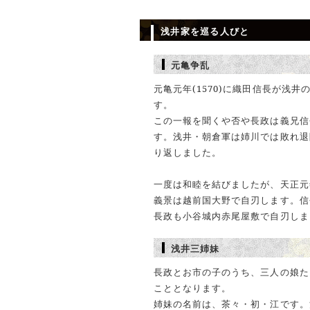
浅井家を巡る人びと
元亀争乱
元亀元年(1570)に織田信長が浅
す。
この一報を聞くや否や長政は義兄信
す。浅井・朝倉軍は姉川では敗れ退
り返しました。
一度は和睦を結びましたが、天正元年
義景は越前国大野で自刃します。信長
長政も小谷城内赤尾屋敷で自刃しま
浅井三姉妹
長政とお市の子のうち、三人の娘た
こととなります。
姉妹の名前は、茶々・初・江です。