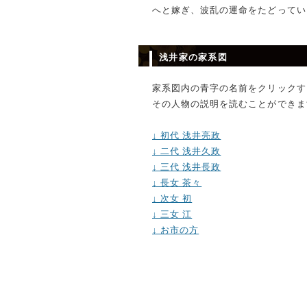
へと嫁ぎ、波乱の運命をたどってい
浅井家の家系図
家系図内の青字の名前をクリックす
その人物の説明を読むことができま
↓ 初代 浅井亮政
↓ 二代 浅井久政
↓ 三代 浅井長政
↓ 長女 茶々
↓ 次女 初
↓ 三女 江
↓ お市の方