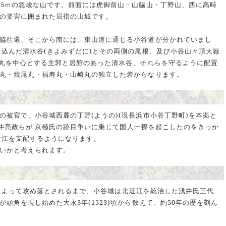
95ｍの急峻な山です。前面には虎御前山・山脇山・丁野山、西に高時
の要害に囲まれた屈指の山城です。
脇往還、そこから南には、東山道に通じる小谷道が分かれていまし
り込んだ清水谷(きよみずだに)とその両側の尾根、及び小谷山々頂大嶽
本丸を中心とする主郭と居館のあった清水谷、それらを守るように配置
丸・焼尾丸・福寿丸・山崎丸の独立した砦からなります。
の被官で、小谷城西麓の丁野(ようの)(現長浜市小谷丁野町)を本拠と
、浅井亮政らが 京極氏の跡目争いに乗じて国人一揆を起こしたのをきっか
近江を支配するようになります。
いかと考えられます。
信長によって攻め落とされるまで、小谷城は北近江を統治した浅井氏三代
頭角を現し始めた大永3年(1523)頃から数えて、約50年の歴を刻ん