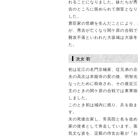
れることになりました。妹たちが秀
吉のところに留められて側室となり
した。
豊臣家の世継を生んだことにより、
が、秀吉が亡くなり関ケ原の合戦で
難攻不落といわれた大坂城は大坂冬
た。
次女 初
初は近江の名門京極家、従兄弟の京
夫の高次は本能寺の変の後、明智光
なったために助命され、その後近江
主のときの関ケ原の合戦では東軍徳
しました。
このとき初は城内に残り、兵を励ま
す。
夫の死後出家し、常高院と名を改めま
家の使者として奔走しています。落
気丈な姿を、淀殿の侍女お菊が『お菊