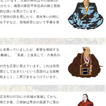
結んでいます。久政の時代は子の賢政(か
い受けたり、義賢の家臣平井定武の娘と賢政
的な扱いを受けています。
て領内の田を潤したり、用水争いの時に
を下すなど、領地経営において手腕を発
と名乗っていましたが、家督を相続する
を離縁し、「長政」と改名して、六角氏の
の方を正室に迎えています。これは信長
国としておきたいという思惑のよる政略
睦まじく、二男三女をもうけています。
元年(1573)に小谷城が落城してから、
母亡き後、三姉妹は秀吉の庇護下に置か