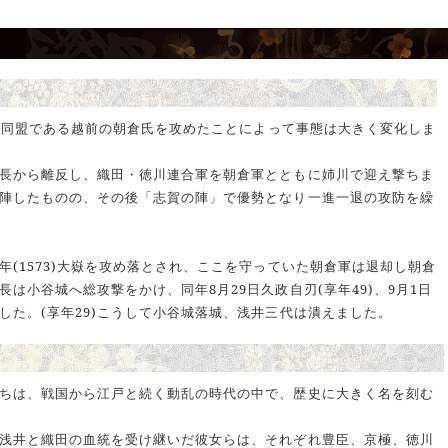
井の同盟である越前の朝倉氏を攻めたことによって事態は大きく変化しま
長から離反し、織田・徳川連合軍を朝倉軍とともに姉川で迎え撃ちま
陣したものの、その後「志賀の陣」で優勢となり一進一退の攻防を繰
(1573)大嶽を攻め落とされ、ここを守っていた朝倉軍は退却し朝倉
は小谷城へ総攻撃をかけ、同年8月29日久政自刃(享年49)、9月1日
した。(享年29)こうして小谷城落城、浅井三代は潰えました。
ちは、戦国から江戸と続く動乱の時代の中で、歴史に大きく名を刻む
浅井と織田の血統を受け継いだ彼女らは、それぞれ豊臣、京極、徳川