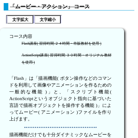
「ムービー・アクション」 コース
文字拡大
文字縮小
コース内容
Flash講座( 習得時間:２４時間・市販教材を使用 )
ActionScript講座( 習得時間:３０時間・オリジナル教材
を使用 )
「Flash」は「描画機能( ボタン操作などのコマン
ドを利用して画像やアニメーションを作るための
一般的な機能 )」と、「スクリプト機能(
ActionScriptというオブジェクト指向に基づいた
言語で描画オブジェクトを操作する機能 )」によ
ってムービー( アニメーション )ファイルを作り
上げます。
描画機能だけでも十分ダイナミックなムービーを