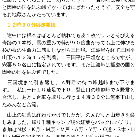
と因幡の国を結ぶ峠でかってはにぎわったそうで、安全を守
るお地蔵さんがたっています。
１２時３０分縦走開始。
途中には根本はほとんど枯れても皮１枚でリンとそびえる
奇跡の１本杉、雪の重みで幹が９０度曲がっても上に伸びる
杉の枝の生命力に感動しながら三国境、江波峠を経て三国平
山頂へ１３時４５分到着。 三国平は平坦なところですが、
宍粟５０名山に指定されています。また江波峠は播磨の国と
因幡の国を結ぶ道でした。
三国境まで引き返し、Ａ野君の待つ峰越峠まで下りま
す。 私は一行より速足で下り、登山口の峰越峠でＡ野君と
合流し、あと１台車を取りに行き１４時３０分に無事下山し
たみんなと合流。
山上の紅葉は終わりかけでしたが、のんびりと山歩きを楽
しみました。帰り千種キャンプ場の紅葉をバックにパチリ。
参加はN杉・K月・M原・M戸・A野・Y野・O道・S木・H
川・M田の10名でした。参加の皆さんお疲れ様でした。