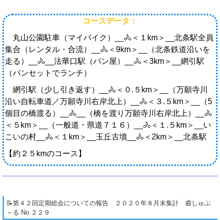
コースデータ：
丸山公園駐車（マイバイク）__🚴＜１km＞__北条駅全員
集合（レンタル・合流）__🚴＜9km＞__（北条鉄道沿いを
走る）__🚴__法華口駅（パン屋）__🚴＜3km＞__網引駅
（パンセットでランチ）
網引駅（少し引き返す）__🚴＜０.５km＞__（万願寺川
沿い自転車道／万願寺川右岸北上）__🚴＜３.５km＞__（5
個目の橋渡る）__🚴__（橋を渡り万願寺川右岸北上）__🚴
＜５km＞__（一般道・県道７１６）__🚴＜１.５km＞__い
こいの村__🚴＜１km＞__玉丘古墳__🚴＜2km＞__北条駅
【約２５kmのコース】
📝第４２回定期総会についての報告 ２０２０年８月末集計 📰しゅぷ
～る No.２２９